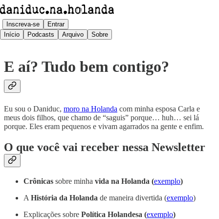
Inscreva-se
Entrar
Início
Podcasts
Arquivo
Sobre
E aí? Tudo bem contigo?
Eu sou o Daniduc,
moro na Holanda
com minha esposa Carla e
meus dois filhos, que chamo de “saguis” porque… huh… sei lá
porque. Eles eram pequenos e vivam agarrados na gente e enfim.
O que você vai receber nessa Newsletter
Crônicas
sobre minha
vida na Holanda
(
exemplo
)
A
História da Holanda
de maneira divertida (
exemplo
)
Explicações sobre
Política Holandesa (
exemplo
)