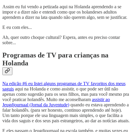
Assim eu fui vendo a petizada aqui na Holanda aprendendo a se
impor e a dizer não e entendi como que os holandeses adultos
aprendem a dizer na lata quando não querem algo, sem se justificar.
E eu com eles...
Ah, quer outro choque cultural? Espera, antes eu preciso contar
sobre...
Programas de TV para crianças na
Holanda
Na edição #6 eu listei alguns programas de TV favoritos dos meus
saguis
aqui na Holanda e como assistir, o que pode ser útil não
apenas como sugestão para os seus filhos, mas para você mesmo pra
você praticar holandês. Muito me aconselharam
assistir ao
Jeugdjournaal (Jornal da Juventude)
quando eu estava aprendendo a
falar holandês. (para ser honesto, continuo aprendendo até hoje).
Um tanto porque ele usa linguagem mais simples, o que facilita a
vida dos saguis e dos seus pais estrangeiros, ao dar as notícias atuais.
E eles passam o Jeugdjournaal na escola também, e muitas vezes eu