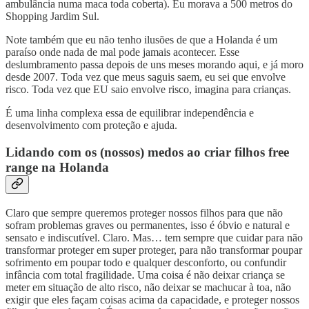
ambulância numa maca toda coberta). Eu morava a 500 metros do
Shopping Jardim Sul.
Note também que eu não tenho ilusões de que a Holanda é um
paraíso onde nada de mal pode jamais acontecer. Esse
deslumbramento passa depois de uns meses morando aqui, e já moro
desde 2007. Toda vez que meus saguis saem, eu sei que envolve
risco. Toda vez que EU saio envolve risco, imagina para crianças.
É uma linha complexa essa de equilibrar independência e
desenvolvimento com proteção e ajuda.
Lidando com os (nossos) medos ao criar filhos free
range na Holanda
Claro que sempre queremos proteger nossos filhos para que não
sofram problemas graves ou permanentes, isso é óbvio e natural e
sensato e indiscutível. Claro. Mas… tem sempre que cuidar para não
transformar proteger em super proteger, para não transformar poupar
sofrimento em poupar todo e qualquer desconforto, ou confundir
infância com total fragilidade. Uma coisa é não deixar criança se
meter em situação de alto risco, não deixar se machucar à toa, não
exigir que eles façam coisas acima da capacidade, e proteger nossos