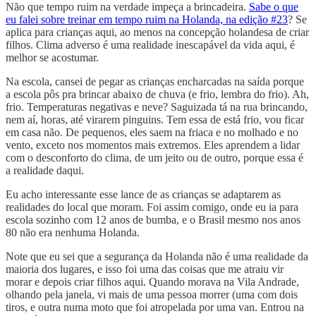
Não que tempo ruim na verdade impeça a brincadeira.
Sabe o que
eu falei sobre treinar em tempo ruim na Holanda, na edição #23
? Se
aplica para crianças aqui, ao menos na concepção holandesa de criar
filhos. Clima adverso é uma realidade inescapável da vida aqui, é
melhor se acostumar.
Na escola, cansei de pegar as crianças encharcadas na saída porque
a escola pôs pra brincar abaixo de chuva (e frio, lembra do frio). Ah,
frio. Temperaturas negativas e neve? Saguizada tá na rua brincando,
nem aí, horas, até virarem pinguins. Tem essa de está frio, vou ficar
em casa não. De pequenos, eles saem na friaca e no molhado e no
vento, exceto nos momentos mais extremos. Eles aprendem a lidar
com o desconforto do clima, de um jeito ou de outro, porque essa é
a realidade daqui.
Eu acho interessante esse lance de as crianças se adaptarem as
realidades do local que moram. Foi assim comigo, onde eu ia para
escola sozinho com 12 anos de bumba, e o Brasil mesmo nos anos
80 não era nenhuma Holanda.
Note que eu sei que a segurança da Holanda não é uma realidade da
maioria dos lugares, e isso foi uma das coisas que me atraiu vir
morar e depois criar filhos aqui. Quando morava na Vila Andrade,
olhando pela janela, vi mais de uma pessoa morrer (uma com dois
tiros, e outra numa moto que foi atropelada por uma van. Entrou na