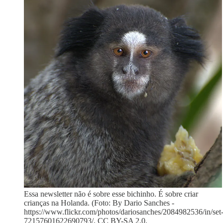
Essa newsletter não é sobre esse bichinho. É sobre criar
crianças na Holanda. (Foto: By Dario Sanches -
https://www.flickr.com/photos/dariosanches/2084982536/in/set
72157601622690793/, CC BY-SA 2.0,