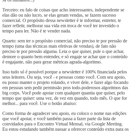
Terceiro: eu falo de coisas que acho interessantes, independente se
elas dão ou não lucro, se elas geram vendas, se fazem sucesso
comercial. O propósito dessa newsletter é te informar, entreter, te
fazer refletir, melhorar sua vida em troca de você ter investido o
tempo para ler. Não é te vender nada.
Quarto: sem ter o propósito comercial, não preciso te por pressão de
tempo (uma das técnicas mais efetivas de vendas), de fato não
preciso te por pressão alguma. Leia o que quiser, pule o que achar,
demore o quanto bem entender, e só engaje se achar que o conteúdo
é engajante, não para gerar métricas agrada-algoritmo.
Isso tudo só é possível porque a newsletter é 100% financiada pelos
seus leitores. Ou seja, você - e pessoas como você. Com seu apoio,
eu posso manter o projeto rolando, e viver dele, e fazer algo focando
em pessoas sem pedir permissão pros todo-poderosos algoritmos das
big corps. Você pode apoiar com qualquer quantia que quiser, pelo
tempo que quiser: uma vez, de vez em quando, todo mês. O que for
melhor... para você. Use o botão abaixo:
Como forma de agradecer seu apoio, eu coloco o nome nas edições
que você apoiar, e você também passa a fazer parte da lista de
convidados para o Encontro Virtual Mensal, via Google Meeting.
Eu estou estudando também passar a oferecer conteúdo extra para os