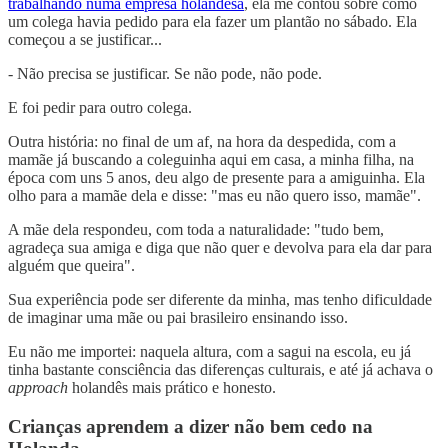
trabalhando numa empresa holandesa
, ela me contou sobre como
um colega havia pedido para ela fazer um plantão no sábado. Ela
começou a se justificar...
- Não precisa se justificar. Se não pode, não pode.
E foi pedir para outro colega.
Outra história: no final de um af, na hora da despedida, com a
mamãe já buscando a coleguinha aqui em casa, a minha filha, na
época com uns 5 anos, deu algo de presente para a amiguinha. Ela
olho para a mamãe dela e disse: "mas eu não quero isso, mamãe".
A mãe dela respondeu, com toda a naturalidade: "tudo bem,
agradeça sua amiga e diga que não quer e devolva para ela dar para
alguém que queira".
Sua experiência pode ser diferente da minha, mas tenho dificuldade
de imaginar uma mãe ou pai brasileiro ensinando isso.
Eu não me importei: naquela altura, com a sagui na escola, eu já
tinha bastante consciência das diferenças culturais, e até já achava o
approach
holandês mais prático e honesto.
Crianças aprendem a dizer não bem cedo na