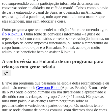
sou surpreendido com a participação informada da criança nas
conversas sobre atualidades no café da manhã. Coisas como o navio
de carga entupindo o canal de Suez, as queimadas na Amazônia,
resposta global à pandemia, tudo apresentado de uma maneira que
eles entendem, mas sem adocicar a coisa.
Outro programa que recomendei na edição #6 e re-recomendo agora
é o Klokhuis
. Outra fonte de conversas informadas - a guria de
repente me sai com comentários corretos sobre evolução humana, ou
o princípio de como impostos funcionam, ou sobre a temperatura do
corpo humano ou o que é o Ramadan. Na real, acho que muito
adulto ia se beneficiar bem de assistir Klokhuis...
A controvérsia na Holanda de um programa para
crianças com gente pelada
E teve um programa que passaram na escola deles recentemente e eu
ainda não mencionei:
Gewoon Bloot
(Apenas Pelado). É uma série
da NPO onde o corpo humano em sua diversidade é apresentado e
discutido com as crianças do grupo 7 e 8 (9-11 anos). Há pessoas
nuas num palco, e as crianças fazem perguntas sobre as
peculiaridades e variedades e partes do corpo. Os modelos tem o
que se pode chamar de corpos comuns, com diversos tipos de cores