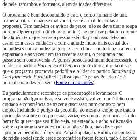
de pele, tamanhos e formatos, além de idades diferentes.
O programa é bem descontraído e trata o corpo humano de uma
maneira natural e não sexualizada (esse é afinal de contas a
proposta). Tem também os avisos de praxe: não se deve tirar a roupa
porque alguém pediu (incluindo online), se for ficar pelado na frente
de alguém tem que ver se a pessoa está okay com isso. Mesmo
assim com esses cuidados e com a atitude muito mais casual dos
holandeses com a nudez (algo que já vi chocar muito brazuca recém
expatriado e as vezes nem tão recente assim), o programa não
passou sem controvérsia. Algumas pessoas acharam desnecessário, e
o líder do partido
Forum voor Democratie
(extrema direita) disse
que o programa promovia pedofilia e o líder do partido
Staatkundig
Gereformeerde Partij
(direita) disse que "Apenas Pelado não é
normal e não deveria ser" (
Fonte em holandês
).
Eu particularmente reconheço as preocupações levantadas. O
programa não ignora isso, e se você assistir, vai ver que é feito com
cuidado e consciência de trazer a discussão num contexto bem
amplo, incluindo o perigo da pedofilia, ao mesmo tempo que trata a
curiosidade sobre o corpo e suas variações como algo normal. Tudo
bem não querer que seu filho veja, eu entendo, e acho a discussão
sobre o programa ser adequado ou não válida, mas dizer que
"promove pedofilia" é bizarro. Aí já é apelação. Enfim, no contexto
de mídia social (onde esses comentários foram feitos), tudo é palavra