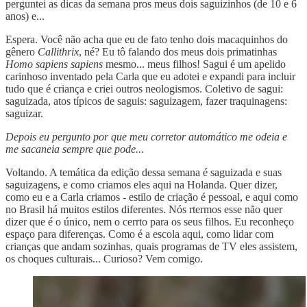
perguntei as dicas da semana pros meus dois saguizinhos (de 10 e 6
anos) e...
Espera. Você não acha que eu de fato tenho dois macaquinhos do
gênero
Callithrix
, né? Eu tô falando dos meus dois primatinhas
Homo sapiens sapiens
mesmo... meus filhos! Sagui é um apelido
carinhoso inventado pela Carla que eu adotei e expandi para incluir
tudo que é criança e criei outros neologismos. Coletivo de sagui:
saguizada, atos típicos de saguis: saguizagem, fazer traquinagens:
saguizar.
Depois eu pergunto por que meu corretor automático me odeia e
me sacaneia sempre que pode...
Voltando. A temática da edição dessa semana é saguizada e suas
saguizagens, e como criamos eles aqui na Holanda. Quer dizer,
como eu e a Carla criamos - estilo de criação é pessoal, e aqui como
no Brasil há muitos estilos diferentes. Nós rtermos esse não quer
dizer que é o único, nem o cerrto para os seus filhos. Eu reconheço
espaço para diferenças. Como é a escola aqui, como lidar com
crianças que andam sozinhas, quais programas de TV eles assistem,
os choques culturais... Curioso? Vem comigo.