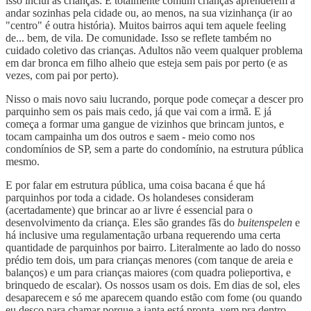
isso inclui as crianças. É totalmente comum crianças aprenderem a
andar sozinhas pela cidade ou, ao menos, na sua vizinhança (ir ao
"centro" é outra história). Muitos bairros aqui tem aquele feeling
de... bem, de vila. De comunidade. Isso se reflete também no
cuidado coletivo das crianças. Adultos não veem qualquer problema
em dar bronca em filho alheio que esteja sem pais por perto (e as
vezes, com pai por perto).
Nisso o mais novo saiu lucrando, porque pode começar a descer pro
parquinho sem os pais mais cedo, já que vai com a irmã. E já
começa a formar uma gangue de vizinhos que brincam juntos, e
tocam campainha um dos outros e saem - meio como nos
condomínios de SP, sem a parte do condomínio, na estrutura pública
mesmo.
E por falar em estrutura pública, uma coisa bacana é que há
parquinhos por toda a cidade. Os holandeses consideram
(acertadamente) que brincar ao ar livre é essencial para o
desenvolvimento da criança. Eles são grandes fãs do
buitenspelen
e
há inclusive uma regulamentação urbana requerendo uma certa
quantidade de parquinhos por bairro. Literalmente ao lado do nosso
prédio tem dois, um para crianças menores (com tanque de areia e
balanços) e um para crianças maiores (com quadra polieportiva, e
brinquedo de escalar). Os nossos usam os dois. Em dias de sol, eles
desaparecem e só me aparecem quando estão com fome (ou quando
eu desço para chamar porque a janta está pronta, vem pra dentro,