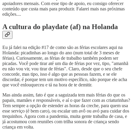
apoiadores mensais. Com esse tipo de apoio, eu consigo oferecer
conteúdo que custa mais para produzir. Falarei mais nas próximas
edições....
A cultura do playdate (af) na Holanda
Eu já falei na edição #17 de como são as férias escolares aqui na
Holanda: picadinhas ao longo do ano (num total de 3 meses de
férias). Curiosamente, as férias de trabalho também podem ser
picadas. Você pode tirar até um dia de férias por vez, tipo, "amanhã
eu não vou vir, vou tirar de férias". Claro, desde que o seu chefe
concorde, mas tipo, isso é algo que as pessoas fazem, e se ele
discordar, é porque tem um motivo específico, não porque ele acha
que você enlouqueceu e tá na hora de te demitir.
Mas ainda assim, fato é que a saguizada tem mais férias do que os
papais, mamães e responsáveis, e aí o que fazer com as criaturinhas?
Tem sempre a opção de estender as horas da creche, para quem usa
esse serviço (é bem caro), ou escalar um avô ou avó para cuidar dos
trequinhos. Agora com a pandemia, muita gente trabalha de casa, e
já acostumou com reuniões com trilha sonora de criança sendo
criança em volta.