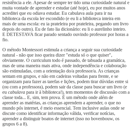
resistência a ele. Apesar de sempre ter tido uma curiosidade natural e
muita vontade de aprender e estudar (até hoje), eu por muitos anos
acreditei que eu odiava estudar. Eu cabulava aula para ir na
biblioteca da escola ler escondido (e eu li a biblioteca inteira em
mais de uma escola: eu ia prateleira por prateleira, pegando um livro
depois do outro). Eu de fato lia dicionário: eu li o aurelinho inteiro.
E DETESTAVA ficar parado sentado ouvindo professor por horas a
fio.
O método Montessori estimula a criança a seguir sua curiosidade
natural - não que isso queira dizer "estuda só o que quiser",
obviamente. O curriculum todo é passado, de tabuada a gramática,
mas de uma maneira mais ativa, onde independência e colaboração
são estimuladas, com a orientação do/a professor/a. As crianças
sentam em grupos, e não em cadeiras voltadas para frente, e se
organizam para fazer as tarefas e lições, podem tirar dúvidas entre si
(ou com a professora), podem sair da classe para buscar um livro (e
eu
cabulava
para ir à biblioteca!), tem momentos de discussão com a
classe toda... E, sim, tem prova. É um método onde além de
aprender as matérias, as crianças aprendem a aprender, o que no
mundo pós internet, é meio essencial. Tem inclusive aulas onde se
discute como identificar informação válida, verificar notícias,
aprender a distinguir boatos de internet (isso no bovenbouw, os
grupos 6 a 8).