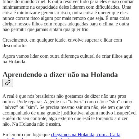
filhos do mundo cruel. É outra resolver tudo para eles e não confiar
minimamente na capacidade deles lidarem com dificuldades. Uma
coisa é minimizar e gerenciar risco, outra coisa é querer que eles
nunca corram risco algum por mais remoto que seja. É uma coisa
abrigar nossos filhos com roupas adequadas para o clima, é outra
não permitir que jamais sintam qualquer frio.
Crescimento, em qualquer idade, envolve superar e lidar com
desconforto.
Agora vamos lidar com outra diferença cultural de criar filhos aqui
na Holanda.
Aprendendo a dizer não na Holanda
A real é que nós brasileiros não gostamos de dizer não uns pros
outros. Pode reparar. A gente usa "talvez" como não e "sim" como
"talvez" ou "sim". Se precisa mesmo sair um não, ele tem que vir
acompanhado de uma grande justificativa, algum motivo insuperável
e além do seu controle, algo externo que está te forçando a dizer
não. Na Holanda não é assim.
Eu lembro que logo que
chegamos na Holanda, com a Carla