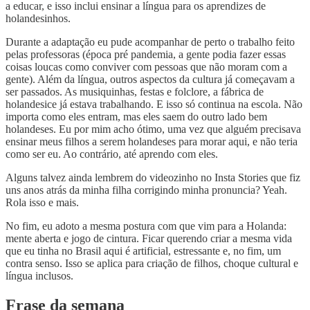
a educar, e isso inclui ensinar a língua para os aprendizes de
holandesinhos.
Durante a adaptação eu pude acompanhar de perto o trabalho feito
pelas professoras (época pré pandemia, a gente podia fazer essas
coisas loucas como conviver com pessoas que não moram com a
gente). Além da língua, outros aspectos da cultura já começavam a
ser passados. As musiquinhas, festas e folclore, a fábrica de
holandesice já estava trabalhando. E isso só continua na escola. Não
importa como eles entram, mas eles saem do outro lado bem
holandeses. Eu por mim acho ótimo, uma vez que alguém precisava
ensinar meus filhos a serem holandeses para morar aqui, e não teria
como ser eu. Ao contrário, até aprendo com eles.
Alguns talvez ainda lembrem do videozinho no Insta Stories que fiz
uns anos atrás da minha filha corrigindo minha pronuncia? Yeah.
Rola isso e mais.
No fim, eu adoto a mesma postura com que vim para a Holanda:
mente aberta e jogo de cintura. Ficar querendo criar a mesma vida
que eu tinha no Brasil aqui é artificial, estressante e, no fim, um
contra senso. Isso se aplica para criação de filhos, choque cultural e
língua inclusos.
Frase da semana