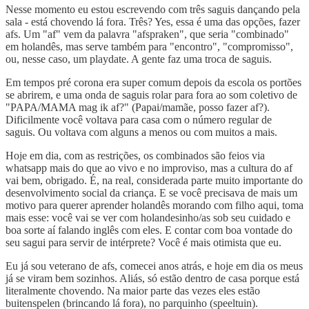
Nesse momento eu estou escrevendo com três saguis dançando pela
sala - está chovendo lá fora. Três? Yes, essa é uma das opções, fazer
afs. Um "af" vem da palavra "afspraken", que seria "combinado"
em holandês, mas serve também para "encontro", "compromisso",
ou, nesse caso, um playdate. A gente faz uma troca de saguis.
Em tempos pré corona era super comum depois da escola os portões
se abrirem, e uma onda de saguis rolar para fora ao som coletivo de
"PAPA/MAMA mag ik af?" (Papai/mamãe, posso fazer af?).
Dificilmente você voltava para casa com o número regular de
saguis. Ou voltava com alguns a menos ou com muitos a mais.
Hoje em dia, com as restrições, os combinados são feios via
whatsapp mais do que ao vivo e no improviso, mas a cultura do af
vai bem, obrigado. É, na real, considerada parte muito importante do
desenvolvimento social da criança. E se você precisava de mais um
motivo para querer aprender holandês morando com filho aqui, toma
mais esse: você vai se ver com holandesinho/as sob seu cuidado e
boa sorte aí falando inglês com eles. E contar com boa vontade do
seu sagui para servir de intérprete? Você é mais otimista que eu.
Eu já sou veterano de afs, comecei anos atrás, e hoje em dia os meus
já se viram bem sozinhos. Aliás, só estão dentro de casa porque está
literalmente chovendo. Na maior parte das vezes eles estão
buitenspelen (brincando lá fora), no parquinho (speeltuin).