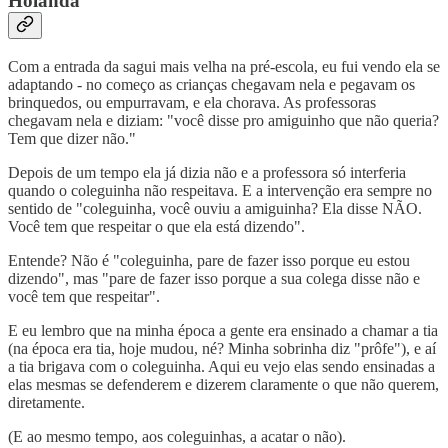
Holanda
Com a entrada da sagui mais velha na pré-escola, eu fui vendo ela se
adaptando - no começo as crianças chegavam nela e pegavam os
brinquedos, ou empurravam, e ela chorava. As professoras
chegavam nela e diziam: "você disse pro amiguinho que não queria?
Tem que dizer não."
Depois de um tempo ela já dizia não e a professora só interferia
quando o coleguinha não respeitava. E a intervenção era sempre no
sentido de "coleguinha, você ouviu a amiguinha? Ela disse NÃO.
Você tem que respeitar o que ela está dizendo".
Entende? Não é "coleguinha, pare de fazer isso porque eu estou
dizendo", mas "pare de fazer isso porque a sua colega disse não e
você tem que respeitar".
E eu lembro que na minha época a gente era ensinado a chamar a tia
(na época era tia, hoje mudou, né? Minha sobrinha diz "prôfe"), e aí
a tia brigava com o coleguinha. Aqui eu vejo elas sendo ensinadas a
elas mesmas se defenderem e dizerem claramente o que não querem,
diretamente.
(E ao mesmo tempo, aos coleguinhas, a acatar o não).