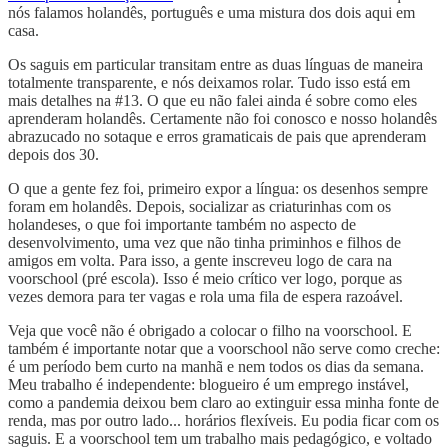
nós falamos holandês, português e uma mistura dos dois aqui em
casa.
Os saguis em particular transitam entre as duas línguas de maneira
totalmente transparente, e nós deixamos rolar. Tudo isso está em
mais detalhes na #13. O que eu não falei ainda é sobre como eles
aprenderam holandês. Certamente não foi conosco e nosso holandês
abrazucado no sotaque e erros gramaticais de pais que aprenderam
depois dos 30.
O que a gente fez foi, primeiro expor a língua: os desenhos sempre
foram em holandês. Depois, socializar as criaturinhas com os
holandeses, o que foi importante também no aspecto de
desenvolvimento, uma vez que não tinha priminhos e filhos de
amigos em volta. Para isso, a gente inscreveu logo de cara na
voorschool (pré escola). Isso é meio crítico ver logo, porque as
vezes demora para ter vagas e rola uma fila de espera razoável.
Veja que você não é obrigado a colocar o filho na voorschool. E
também é importante notar que a voorschool não serve como creche:
é um período bem curto na manhã e nem todos os dias da semana.
Meu trabalho é independente: blogueiro é um emprego instável,
como a pandemia deixou bem claro ao extinguir essa minha fonte de
renda, mas por outro lado... horários flexíveis. Eu podia ficar com os
saguis. E a voorschool tem um trabalho mais pedagógico, e voltado