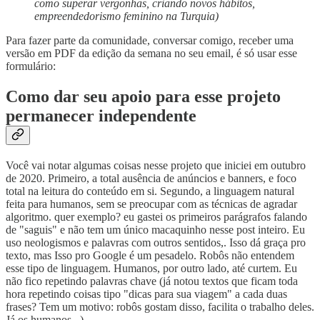
como superar vergonhas, criando novos hábitos,
empreendedorismo feminino na Turquia)
Para fazer parte da comunidade, conversar comigo, receber uma
versão em PDF da edição da semana no seu email, é só usar esse
formulário:
Como dar seu apoio para esse projeto
permanecer independente
Você vai notar algumas coisas nesse projeto que iniciei em outubro
de 2020. Primeiro, a total ausência de anúncios e banners, e foco
total na leitura do conteúdo em si. Segundo, a linguagem natural
feita para humanos, sem se preocupar com as técnicas de agradar
algoritmo. quer exemplo? eu gastei os primeiros parágrafos falando
de "saguis" e não tem um único macaquinho nesse post inteiro. Eu
uso neologismos e palavras com outros sentidos,. Isso dá graça pro
texto, mas Isso pro Google é um pesadelo. Robôs não entendem
esse tipo de linguagem. Humanos, por outro lado, até curtem. Eu
não fico repetindo palavras chave (já notou textos que ficam toda
hora repetindo coisas tipo "dicas para sua viagem" a cada duas
frases? Tem um motivo: robôs gostam disso, facilita o trabalho deles.
Já os humanos...)