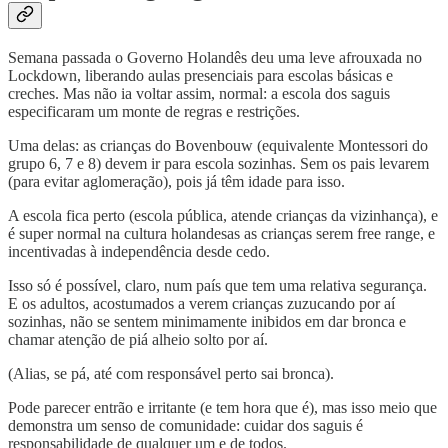
Semana passada o Governo Holandês deu uma leve afrouxada no
Lockdown, liberando aulas presenciais para escolas básicas e
creches. Mas não ia voltar assim, normal: a escola dos saguis
especificaram um monte de regras e restrições.
Uma delas: as crianças do Bovenbouw (equivalente Montessori do
grupo 6, 7 e 8) devem ir para escola sozinhas. Sem os pais levarem
(para evitar aglomeração), pois já têm idade para isso.
A escola fica perto (escola pública, atende crianças da vizinhança), e
é super normal na cultura holandesas as crianças serem free range, e
incentivadas à independência desde cedo.
Isso só é possível, claro, num país que tem uma relativa segurança.
E os adultos, acostumados a verem crianças zuzucando por aí
sozinhas, não se sentem minimamente inibidos em dar bronca e
chamar atenção de piá alheio solto por aí.
(Alias, se pá, até com responsável perto sai bronca).
Pode parecer entrão e irritante (e tem hora que é), mas isso meio que
demonstra um senso de comunidade: cuidar dos saguis é
responsabilidade de qualquer um e de todos.