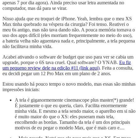
apenas 7 por dia agora). Ainda preciso usar letra aumentada no
computador, mas dá para se virar.
Nisso ajuda que eu troquei de iPhone. Yeah, lembra que o meu XS
Max tinha quebrado na véspera da cirurgia? Foi tenso. Reativei o
meu 6s antigo, mas não tava dando não. A pouca memória tornava o
uso dos apps difícil (eles morriam frequentemente no meio do uso),
a bateria velha não aguentava nada e, principalmente, a tela pequena
não facilitava minha vida.
Acabei ativando o software de budget que uso para ver se cabia um
upgrade, porque o 6S tava cruel. Qual software? O YNAB.
Eu fiz
um pequeno review dele na edição #11 (link aqui)
. Feita a consulta,
eu decidi pegar um 12 Pro Max em um plano de 2 anos.
Estou usando há pouco tempo o novo modelo, mas essas são minhas
impressões iniciais:
A tela é giganormemente cinemascope plus master(*) grande!
É justamente o que eu queria, claro. Facilita enormemente
minha vida. E mesmo a tela sendo maior, o aparelho em si não
é muito maior do que o XS: eles puseram mais tela,
encolhendo as bordas. Tamanho da tela é um dos principais
motivos de eu pegar o modelo Max, que é mais caro e....