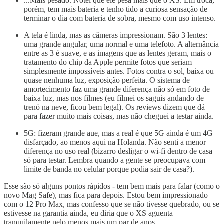
...Mais pesado. Notei que ele pesa mais que o XS. Em troca,
porém, tem mais bateria e tenho tido a curiosa sensação de
terminar o dia com bateria de sobra, mesmo com uso intenso.
A tela é linda, mas as câmeras impressionam. São 3 lentes:
uma grande angular, uma normal e uma telefoto. A alternância
entre as 3 é suave, e as imagens que as lentes geram, mais o
tratamento do chip da Apple permite fotos que seriam
simplesmente impossíveis antes. Fotos contra o sol, baixa ou
quase nenhuma luz, exposição perfeita. O sistema de
amortecimento faz uma grande diferença não só em foto de
baixa luz, mas nos filmes (eu filmei os saguis andando de
trenó na neve, ficou bem legal). Os reviews dizem que dá
para fazer muito mais coisas, mas não cheguei a testar ainda.
5G: fizeram grande aue, mas a real é que 5G ainda é um 4G
disfarçado, ao menos aqui na Holanda. Não senti a menor
diferença no uso real (bizarro desligar o wi-fi dentro de casa
só para testar. Lembra quando a gente se preocupava com
limite de banda no celular porque podia sair de casa?).
Esse são só alguns pontos rápidos - tem bem mais para falar (como o
novo Mag Safe), mas fica para depois. Estou bem impressionado
com o 12 Pro Max, mas confesso que se não tivesse quebrado, ou se
estivesse na garantia ainda, eu diria que o XS aguenta
tranquilamente pelo menos mais um par de anos.