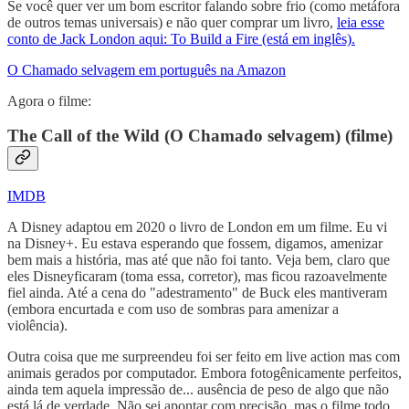
Se você quer ver um bom escritor falando sobre frio (como metáfora
de outros temas universais) e não quer comprar um livro,
leia esse
conto de Jack London aqui: To Build a Fire (está em inglês).
O Chamado selvagem em português na Amazon
Agora o filme:
The Call of the Wild
(O Chamado selvagem) (filme)
IMDB
A Disney adaptou em 2020 o livro de London em um filme. Eu vi
na Disney+. Eu estava esperando que fossem, digamos, amenizar
bem mais a história, mas até que não foi tanto. Veja bem, claro que
eles Disneyficaram (toma essa, corretor), mas ficou razoavelmente
fiel ainda. Até a cena do "adestramento" de Buck eles mantiveram
(embora encurtada e com uso de sombras para amenizar a
violência).
Outra coisa que me surpreendeu foi ser feito em live action mas com
animais gerados por computador. Embora fotogênicamente perfeitos,
ainda tem aquela impressão de... ausência de peso de algo que não
está lá de verdade. Não sei apontar com precisão, mas o filme todo