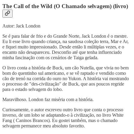
The Call of the Wild (O Chamado selvagem) (livro)
Autor: Jack London
Se é para falar de frio e do Grande Norte, Jack London é o mestre.
Eu li esse livro quando criança, na saudosa coleção terra, Mar e Ar,
e fiquei muito impressionado. Desde então li múltiplas vezes, e o
encanto não desapareceu. Desconfio até que tenha influenciado
minha fascinação com os cenários de Taiga gelada.
O livro conta a história de Buck, um cão Nutella, que vivia no bem
bom do quentinho sul americano, e se vê raptado e vendido como
cão de trenó na corrida do ouro no Yukon. A história vai mostrando
o processo de "des-civilização" de Buck, que aos poucos regride
para o estado selvagem do lobo.
Maravilhoso. London faz miséria com a história.
Curiosamente, o autor escreveu outro livro que conta o processo
inverso, de um lobo se adaptando-o à civilização, no livro White
Fang ( Caninos Brancos). Eu gostei também, mas o chamado
selvagem permanece meu absoluto favorito.