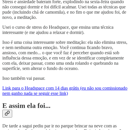
Stress e ansiedade bateram forte, explodindo na sexta-feira quando
não consegui dormir e foi difícil acalmar. Usei todas as técnicas que
pude (incluindo chá de camomila), e no fim o que me ajudou foi, de
novo, a meditação.
Usei o curso de stress do Headspace, que ensina uma técnica
interessante (e me ajudou a relaxar e dormir).
Isso é uma coisa interessante sobre meditação: ela não elimina stress,
e nem nenhuma outra emoção. Você continua ficando bravo,
ansioso, com medo... o que você faz é perceber quando está sob
influência dessa emoção, e em vez de se identificar completamente
com ela, deixar passar, como uma onda rolando e quebrando na
superfície, sem alterar o fundo do oceano.
Isso também vai passar.
Link para o Headspace com 14 dias grátis (eu não sou comissionado
nem ganho nada se seguir esse link)
E assim ela foi...
De tarde a sagui pediu par ir no parque brincar na neve com as