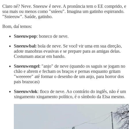
Claro né? Neve. Sneeuw é neve. A pronúncia tem o EE comprido, e
soa mais ou menos como "sníeeu". Imagina um gatinho espirrando.
"Snieeuw". Saúde, gatinho.
Bom, daí temos:
Sneeuwpop
: boneco de neve.
Sneeuwbal:
bola de neve. Se você vir uma em sua direção,
adote manobras evasivas e se prepare para as amigas delas.
Costumam atacar em bando.
Sneeuwengel
: "anjo" de neve (quando os saguis se jogam no
chão e abrem e fecham os braços e pernas enquanto gritam
"weeeeee" até formar o desenho de um anjo, para horror dos
pais brazucas)
Sneeuwvlok
: floco de neve. Ao contrário do inglês, não é um
xingamento xingamento político, é o símbolo da Elsa mesmo.