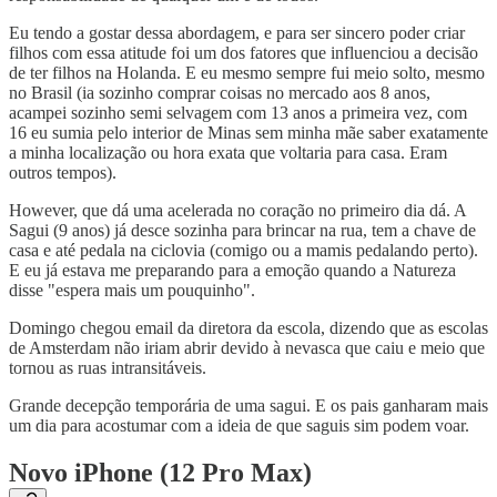
Eu tendo a gostar dessa abordagem, e para ser sincero poder criar
filhos com essa atitude foi um dos fatores que influenciou a decisão
de ter filhos na Holanda. E eu mesmo sempre fui meio solto, mesmo
no Brasil (ia sozinho comprar coisas no mercado aos 8 anos,
acampei sozinho semi selvagem com 13 anos a primeira vez, com
16 eu sumia pelo interior de Minas sem minha mãe saber exatamente
a minha localização ou hora exata que voltaria para casa. Eram
outros tempos).
However, que dá uma acelerada no coração no primeiro dia dá. A
Sagui (9 anos) já desce sozinha para brincar na rua, tem a chave de
casa e até pedala na ciclovia (comigo ou a mamis pedalando perto).
E eu já estava me preparando para a emoção quando a Natureza
disse "espera mais um pouquinho".
Domingo chegou email da diretora da escola, dizendo que as escolas
de Amsterdam não iriam abrir devido à nevasca que caiu e meio que
tornou as ruas intransitáveis.
Grande decepção temporária de uma sagui. E os pais ganharam mais
um dia para acostumar com a ideia de que saguis sim podem voar.
Novo iPhone (12 Pro Max)