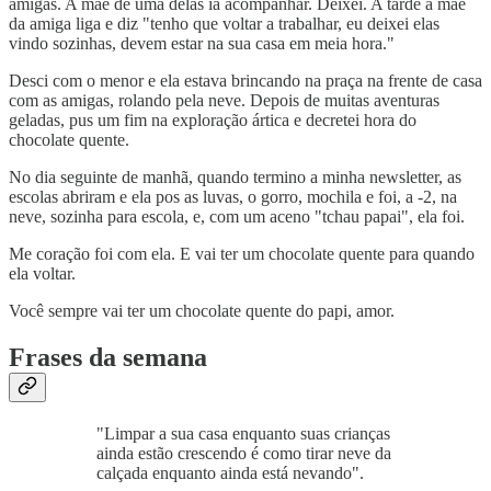
amigas. A mãe de uma delas ia acompanhar. Deixei. A tarde a mãe
da amiga liga e diz "tenho que voltar a trabalhar, eu deixei elas
vindo sozinhas, devem estar na sua casa em meia hora."
Desci com o menor e ela estava brincando na praça na frente de casa
com as amigas, rolando pela neve. Depois de muitas aventuras
geladas, pus um fim na exploração ártica e decretei hora do
chocolate quente.
No dia seguinte de manhã, quando termino a minha newsletter, as
escolas abriram e ela pos as luvas, o gorro, mochila e foi, a -2, na
neve, sozinha para escola, e, com um aceno "tchau papai", ela foi.
Me coração foi com ela. E vai ter um chocolate quente para quando
ela voltar.
Você sempre vai ter um chocolate quente do papi, amor.
Frases da semana
"Limpar a sua casa enquanto suas crianças
ainda estão crescendo é como tirar neve da
calçada enquanto ainda está nevando".