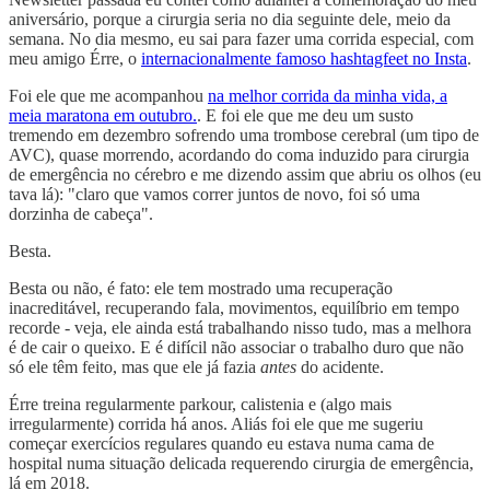
aniversário, porque a cirurgia seria no dia seguinte dele, meio da
semana. No dia mesmo, eu sai para fazer uma corrida especial, com
meu amigo Érre, o
internacionalmente famoso hashtagfeet no Insta
.
Foi ele que me acompanhou
na melhor corrida da minha vida, a
meia maratona em outubro.
. E foi ele que me deu um susto
tremendo em dezembro sofrendo uma trombose cerebral (um tipo de
AVC), quase morrendo, acordando do coma induzido para cirurgia
de emergência no cérebro e me dizendo assim que abriu os olhos (eu
tava lá): "claro que vamos correr juntos de novo, foi só uma
dorzinha de cabeça".
Besta.
Besta ou não, é fato: ele tem mostrado uma recuperação
inacreditável, recuperando fala, movimentos, equilíbrio em tempo
recorde - veja, ele ainda está trabalhando nisso tudo, mas a melhora
é de cair o queixo. E é difícil não associar o trabalho duro que não
só ele têm feito, mas que ele já fazia
antes
do acidente.
Érre treina regularmente parkour, calistenia e (algo mais
irregularmente) corrida há anos. Aliás foi ele que me sugeriu
começar exercícios regulares quando eu estava numa cama de
hospital numa situação delicada requerendo cirurgia de emergência,
lá em 2018.