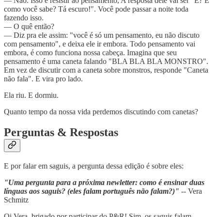
— Não. Isso é resistir ao pensamento, A resposta dele vai ser "É? E
como você sabe? Tá escuro!". Você pode passar a noite toda
fazendo isso.
— O quê então?
— Diz pra ele assim: "você é só um pensamento, eu não discuto
com pensamento", e deixa ele ir embora. Todo pensamento vai
embora, é como funciona nossa cabeça. Imagina que seu
pensamento é uma caneta falando "BLA BLA BLA MONSTRO".
Em vez de discutir com a caneta sobre monstros, responde "Caneta
não fala". E vira pro lado.
Ela riu. E dormiu.
Quanto tempo da nossa vida perdemos discutindo com canetas?
Perguntas & Respostas
E por falar em saguis, a pergunta dessa edição é sobre eles:
"Uma pergunta para a próxima newletter: como é ensinar duas
línguas aos saguis? (eles falam português não falam?)"
-- Vera
Schmitz
Oi Vera, brigado por participar do P&R! Sim, os saguis falam