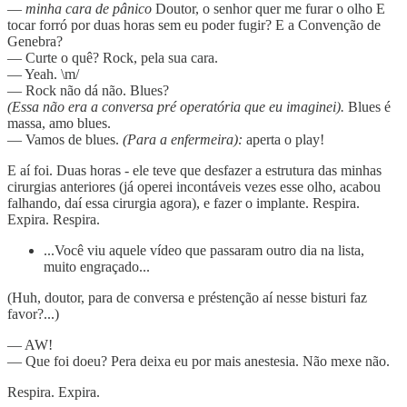
—
minha cara de pânico
Doutor, o senhor quer me furar o olho E
tocar forró por duas horas sem eu poder fugir? E a Convenção de
Genebra?
— Curte o quê? Rock, pela sua cara.
— Yeah. \m/
— Rock não dá não. Blues?
(Essa não era a conversa pré operatória que eu imaginei).
Blues é
massa, amo blues.
— Vamos de blues.
(Para a enfermeira):
aperta o play!
E aí foi. Duas horas - ele teve que desfazer a estrutura das minhas
cirurgias anteriores (já operei incontáveis vezes esse olho, acabou
falhando, daí essa cirurgia agora), e fazer o implante. Respira.
Expira. Respira.
...Você viu aquele vídeo que passaram outro dia na lista,
muito engraçado...
(Huh, doutor, para de conversa e préstenção aí nesse bisturi faz
favor?...)
— AW!
— Que foi doeu? Pera deixa eu por mais anestesia. Não mexe não.
Respira. Expira.