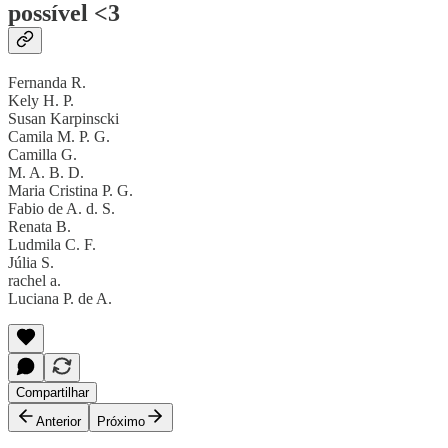
possível <3
Fernanda R.
Kely H. P.
Susan Karpinscki
Camila M. P. G.
Camilla G.
M. A. B. D.
Maria Cristina P. G.
Fabio de A. d. S.
Renata B.
Ludmila C. F.
Júlia S.
rachel a.
Luciana P. de A.
Compartilhar
Anterior
Próximo