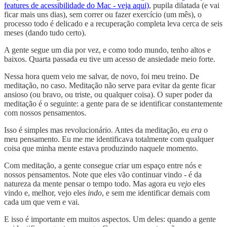
features de acessibilidade do Mac - veja aqui)
, pupila dilatada (e vai
ficar mais uns dias), sem correr ou fazer exercício (um mês), o
processo todo é delicado e a recuperação completa leva cerca de seis
meses (dando tudo certo).
A gente segue um dia por vez, e como todo mundo, tenho altos e
baixos. Quarta passada eu tive um acesso de ansiedade meio forte.
Nessa hora quem veio me salvar, de novo, foi meu treino. De
meditação, no caso. Meditação não serve para evitar da gente ficar
ansioso (ou bravo, ou triste, ou qualquer coisa). O super poder da
meditação é o seguinte: a gente para de se identificar constantemente
com nossos pensamentos.
Isso é simples mas revolucionário. Antes da meditação, eu
era
o
meu pensamento. Eu me me identificava totalmente com qualquer
coisa que minha mente estava produzindo naquele momento.
Com meditação, a gente consegue criar um espaço entre nós e
nossos pensamentos. Note que eles vão continuar vindo - é da
natureza da mente pensar o tempo todo. Mas agora eu
vejo
eles
vindo e, melhor, vejo eles
indo
, e sem me identificar demais com
cada um que vem e vai.
E isso é importante em muitos aspectos. Um deles: quando a gente