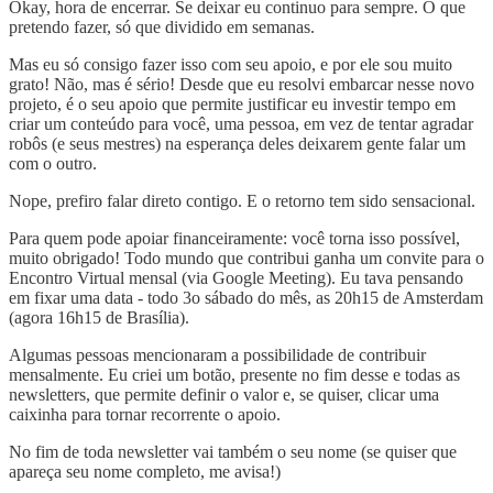
Okay, hora de encerrar. Se deixar eu continuo para sempre. O que
pretendo fazer, só que dividido em semanas.
Mas eu só consigo fazer isso com seu apoio, e por ele sou muito
grato! Não, mas é sério! Desde que eu resolvi embarcar nesse novo
projeto, é o seu apoio que permite justificar eu investir tempo em
criar um conteúdo para você, uma pessoa, em vez de tentar agradar
robôs (e seus mestres) na esperança deles deixarem gente falar um
com o outro.
Nope, prefiro falar direto contigo. E o retorno tem sido sensacional.
Para quem pode apoiar financeiramente: você torna isso possível,
muito obrigado! Todo mundo que contribui ganha um convite para o
Encontro Virtual mensal (via Google Meeting). Eu tava pensando
em fixar uma data - todo 3o sábado do mês, as 20h15 de Amsterdam
(agora 16h15 de Brasília).
Algumas pessoas mencionaram a possibilidade de contribuir
mensalmente. Eu criei um botão, presente no fim desse e todas as
newsletters, que permite definir o valor e, se quiser, clicar uma
caixinha para tornar recorrente o apoio.
No fim de toda newsletter vai também o seu nome (se quiser que
apareça seu nome completo, me avisa!)