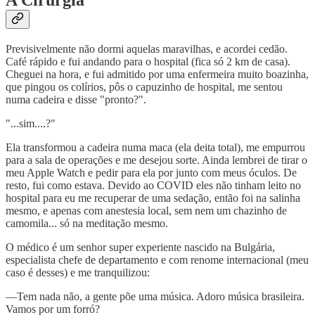
A Cirurgia
Previsivelmente não dormi aquelas maravilhas, e acordei cedão.
Café rápido e fui andando para o hospital (fica só 2 km de casa).
Cheguei na hora, e fui admitido por uma enfermeira muito boazinha,
que pingou os colírios, pôs o capuzinho de hospital, me sentou
numa cadeira e disse "pronto?".
"...sim....?"
Ela transformou a cadeira numa maca (ela deita total), me empurrou
para a sala de operações e me desejou sorte. Ainda lembrei de tirar o
meu Apple Watch e pedir para ela por junto com meus óculos. De
resto, fui como estava. Devido ao COVID eles não tinham leito no
hospital para eu me recuperar de uma sedação, então foi na salinha
mesmo, e apenas com anestesia local, sem nem um chazinho de
camomila... só na meditação mesmo.
O médico é um senhor super experiente nascido na Bulgária,
especialista chefe de departamento e com renome internacional (meu
caso é desses) e me tranquilizou:
—Tem nada não, a gente põe uma música. Adoro música brasileira.
Vamos por um forró?