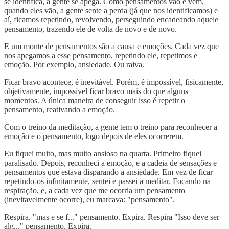
se identifica, a gente se apega. Como pensamentos vão e vem,
quando eles vão, a gente sente a perda (já que nos identificamos) e
aí, ficamos repetindo, revolvendo, perseguindo encadeando aquele
pensamento, trazendo ele de volta de novo e de novo.
E um monte de pensamentos são a causa e emoções. Cada vez que
nos apegamos a esse pensamento, repetindo ele, repetimos e
emoção. Por exemplo, ansiedade. Ou raiva.
Ficar bravo acontece, é inevitável. Porém, é impossível, fisicamente,
objetivamente, impossível ficar bravo mais do que alguns
momentos. A única maneira de conseguir isso é repetir o
pensamento, reativando a emoção.
Com o treino da meditação, a gente tem o treino para reconhecer a
emoção e o pensamento, logo depois de eles ocorrerem.
Eu fiquei muito, mas muito ansioso na quarta. Primeiro fiquei
paralisado. Depois, reconheci a emoção, e a cadeia de sensações e
pensamentos que estava disparando a ansiedade. Em vez de ficar
repetindo-os infinitamente, sentei e passei a meditar. Focando na
respiração, e, a cada vez que me ocorria um pensamento
(inevitavelmente ocorre), eu marcava: "pensamento".
Respira. "mas e se f..." pensamento. Expira. Respira "Isso deve ser
alg..." pensamento. Expira.