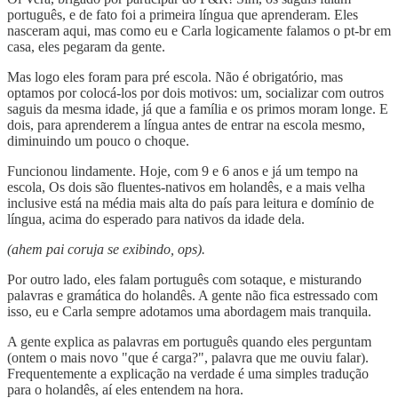
português, e de fato foi a primeira língua que aprenderam. Eles
nasceram aqui, mas como eu e Carla logicamente falamos o pt-br em
casa, eles pegaram da gente.
Mas logo eles foram para pré escola. Não é obrigatório, mas
optamos por colocá-los por dois motivos: um, socializar com outros
saguis da mesma idade, já que a família e os primos moram longe. E
dois, para aprenderem a língua antes de entrar na escola mesmo,
diminuindo um pouco o choque.
Funcionou lindamente. Hoje, com 9 e 6 anos e já um tempo na
escola, Os dois são fluentes-nativos em holandês, e a mais velha
inclusive está na média mais alta do país para leitura e domínio de
língua, acima do esperado para nativos da idade dela.
(ahem pai coruja se exibindo, ops).
Por outro lado, eles falam português com sotaque, e misturando
palavras e gramática do holandês. A gente não fica estressado com
isso, eu e Carla sempre adotamos uma abordagem mais tranquila.
A gente explica as palavras em português quando eles perguntam
(ontem o mais novo "que é carga?", palavra que me ouviu falar).
Frequentemente a explicação na verdade é uma simples tradução
para o holandês, aí eles entendem na hora.