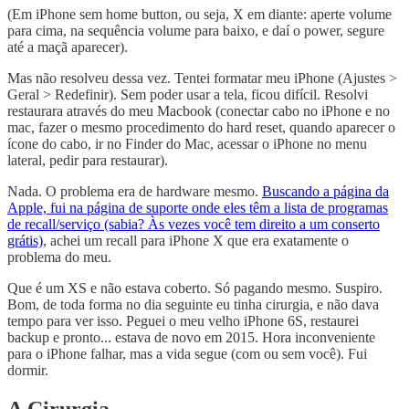
(Em iPhone sem home button, ou seja, X em diante: aperte volume
para cima, na sequência volume para baixo, e daí o power, segure
até a maçã aparecer).
Mas não resolveu dessa vez. Tentei formatar meu iPhone (Ajustes >
Geral > Redefinir). Sem poder usar a tela, ficou difícil. Resolvi
restaurara através do meu Macbook (conectar cabo no iPhone e no
mac, fazer o mesmo procedimento do hard reset, quando aparecer o
ícone do cabo, ir no Finder do Mac, acessar o iPhone no menu
lateral, pedir para restaurar).
Nada. O problema era de hardware mesmo.
Buscando a página da
Apple, fui na página de suporte onde eles têm a lista de programas
de recall/serviço (sabia? Às vezes você tem direito a um conserto
grátis)
, achei um recall para iPhone X que era exatamente o
problema do meu.
Que é um XS e não estava coberto. Só pagando mesmo. Suspiro.
Bom, de toda forma no dia seguinte eu tinha cirurgia, e não dava
tempo para ver isso. Peguei o meu velho iPhone 6S, restaurei
backup e pronto... estava de novo em 2015. Hora inconveniente
para o iPhone falhar, mas a vida segue (com ou sem você). Fui
dormir.