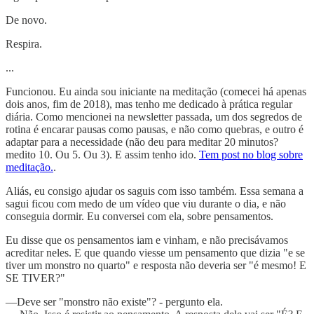
De novo.
Respira.
...
Funcionou. Eu ainda sou iniciante na meditação (comecei há apenas
dois anos, fim de 2018), mas tenho me dedicado à prática regular
diária. Como mencionei na newsletter passada, um dos segredos de
rotina é encarar pausas como pausas, e não como quebras, e outro é
adaptar para a necessidade (não deu para meditar 20 minutos?
medito 10. Ou 5. Ou 3). E assim tenho ido.
Tem post no blog sobre
meditação.
.
Aliás, eu consigo ajudar os saguis com isso também. Essa semana a
sagui ficou com medo de um vídeo que viu durante o dia, e não
conseguia dormir. Eu conversei com ela, sobre pensamentos.
Eu disse que os pensamentos iam e vinham, e não precisávamos
acreditar neles. E que quando viesse um pensamento que dizia "e se
tiver um monstro no quarto" e resposta não deveria ser "é mesmo! E
SE TIVER?"
—Deve ser "monstro não existe"? - pergunto ela.