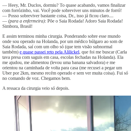
— Heey, Mr. Duclos, dormiu? To quase acabando, vamos finalizar
com forrózinho, vai. Você pode sobreviver uns minutos de forró!
— Posso sobreviver bastante coisa, Dr., isso já ficou claro....
—
(para a enfermeira):
Põe o Saia Rodada! Adoro Saia Rodada!
Simbora, Brasil!
E assim terminou minha cirurgia. Ponderando sobre esse mundo
onde sou operado na Holanda, por um médico búlgaro ao som de
Saia Rodada, saí com um olho só (que tem visão subnormal
também)
e quase passei reto pela Alilickel
, que foi me buscar (Carla
tava presa com saguis em casa, escolas fechadas na Holanda). Ela
me ajudou, me alimentou (levou uma banana salvadora) e me
orientou na caminhada de volta para casa (me recusei a pegar um
Uber por 2km, mesmo recém operado e sem ver muita coisa). Fui só
no comando de voz. Chegamos bem.
A ressaca da cirurgia veio só depois.