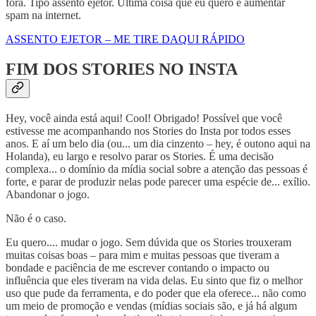
fora. Tipo assento ejetor. Última coisa que eu quero é aumentar
spam na internet.
ASSENTO EJETOR – ME TIRE DAQUI RÁPIDO
FIM DOS STORIES NO INSTA
Hey, você ainda está aqui! Cool! Obrigado! Possível que você
estivesse me acompanhando nos Stories do Insta por todos esses
anos. E aí um belo dia (ou... um dia cinzento – hey, é outono aqui na
Holanda), eu largo e resolvo parar os Stories. É uma decisão
complexa... o domínio da mídia social sobre a atenção das pessoas é
forte, e parar de produzir nelas pode parecer uma espécie de... exílio.
Abandonar o jogo.
Não é o caso.
Eu quero.... mudar o jogo. Sem dúvida que os Stories trouxeram
muitas coisas boas – para mim e muitas pessoas que tiveram a
bondade e paciência de me escrever contando o impacto ou
influência que eles tiveram na vida delas. Eu sinto que fiz o melhor
uso que pude da ferramenta, e do poder que ela oferece... não como
um meio de promoção e vendas (mídias sociais são, e já há algum