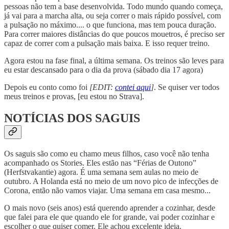
pessoas não tem a base desenvolvida. Todo mundo quando começa,
já vai para a marcha alta, ou seja correr o mais rápido possível, com
a pulsação no máximo.... o que funciona, mas tem pouca duração.
Para correr maiores distâncias do que poucos mouetros, é preciso ser
capaz de correr com a pulsação mais baixa. E isso requer treino.
Agora estou na fase final, a última semana. Os treinos são leves para
eu estar descansado para o dia da prova (sábado dia 17 agora)
Depois eu conto como foi
[EDIT:
contei aqui
]
. Se quiser ver todos
meus treinos e provas, [eu estou no Strava].
NOTÍCIAS DOS SAGUIS
Os saguis são como eu chamo meus filhos, caso você não tenha
acompanhado os Stories. Eles estão nas “Férias de Outono”
(Herfstvakantie) agora. É uma semana sem aulas no meio de
outubro. A Holanda está no meio de um novo pico de infecções de
Corona, então não vamos viajar. Uma semana em casa mesmo...
O mais novo (seis anos) está querendo aprender a cozinhar, desde
que falei para ele que quando ele for grande, vai poder cozinhar e
escolher o que quiser comer. Ele achou excelente ideia.