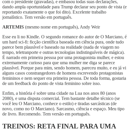
com o presidente (gravadas), e embasou todas suas declarações,
dando ampla oportunidade para Trump declarar seu ponto de vista (e
reportando exatamente o que foi dito). Excelente trabalho
jornalístico. Tem versão em português.
ARTEMIS
(mesmo nome em português), Andy Weir
Esse eu li no Kindle. O segundo romance do autor de O Marciano, é
um hard sci-fi: ficção científica baseada em ciência pura, onde tudo
parece bem plausível e baseado na realidade (nada de viagem no
tempo, teletranporte e outras tecnologias indistinguíveis de mágica).
É narrado em primeira pessoa por uma protagonista mulher, e estou
extremamente curioso para que uma mulher me diga se parece
plausível. Porque para mim, sendo homem, pareceu muito, e eu já vi
alguns casos constrangedores de homens escrevendo protagonistas
femininos e nem sequer era primeira pessoa. De toda forma, gostaria
de um feedback do ponto de vista feminino sobre isso.
Enfim, a história é sobre uma cidade na Lua nos anos 80 (anos
2080), e uma disputa comercial. Tem bastante detalhe técnico (se
você leu O Marciano, conhece o estilo) e tiradas sarcásticas (de
novo, como no O Marciano). Sarcasmo, ciência e espaço. Meu tipo
de livro. Recomendo. Tem versão em português.
TREINOS: RETA FINAL PARA UMA