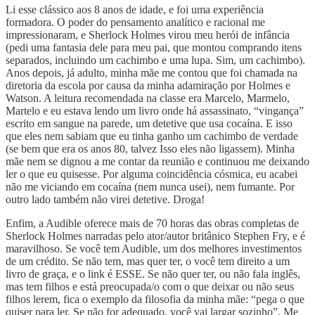
Li esse clássico aos 8 anos de idade, e foi uma experiência
formadora. O poder do pensamento analítico e racional me
impressionaram, e Sherlock Holmes virou meu herói de infância
(pedi uma fantasia dele para meu pai, que montou comprando itens
separados, incluindo um cachimbo e uma lupa. Sim, um cachimbo).
Anos depois, já adulto, minha mãe me contou que foi chamada na
diretoria da escola por causa da minha adamiração por Holmes e
Watson. A leitura recomendada na classe era Marcelo, Marmelo,
Martelo e eu estava lendo um livro onde há assassinato, “vingança”
escrito em sangue na parede, um detetive que usa cocaína. E isso
que eles nem sabiam que eu tinha ganho um cachimbo de verdade
(se bem que era os anos 80, talvez Isso eles não ligassem). Minha
mãe nem se dignou a me contar da reunião e continuou me deixando
ler o que eu quisesse. Por alguma coincidência cósmica, eu acabei
não me viciando em cocaína (nem nunca usei), nem fumante. Por
outro lado também não virei detetive. Droga!
Enfim, a Audible oferece mais de 70 horas das obras completas de
Sherlock Holmes narradas pelo ator/autor britânico Stephen Fry, e é
maravilhoso. Se você tem Audible, um dos melhores investimentos
de um crédito. Se não tem, mas quer ter, o você tem direito a um
livro de graça, e o link é ESSE. Se não quer ter, ou não fala inglês,
mas tem filhos e está preocupada/o com o que deixar ou não seus
filhos lerem, fica o exemplo da filosofia da minha mãe: “pega o que
quiser para ler. Se não for adequado, você vai largar sozinho”. Me