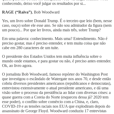
conhecendo, deixo você julgar os resultados por si...
RAGE (“Raiva”)
, Bob Woodward
Yes, um livro sobre Donald Trump. É o terceiro que leio (bem, nesse
caso, ouço) sobre ele esse ano. Se não sou admirador da figura (nem
um pouco)... Por que ler livros, ainda mais três, sobre Trump?
Em uma palavra: conhecimento. Mais uma? Entendimento. Não é
preciso gostar, mas é preciso entender, e tem muita coisa que não
cabe em 280 caracteres de um tuite.
O presidente dos Estados Unidos tem muita influência sobre o
mundo onde estamos, e para gostar ou não, é preciso antes entender.
Ok, ao livro agora.
O jornalista Bob Woodward, famoso repórter do Washington Post
que investigou o escândalo de Watergate nos anos 70, e desde então
cobriu diversos presidentes americanos (republicanos e democratas),
entrevistou extensivamente o atual presidente americano, e dá uma
visão sobre o processo da presidência ao lidar com diversas crises: a
quase guerra com a Coreia do Norte (esqueceu dessa já? 2020 tem
esse poder), o conflito sobre comércio com a China, e, claro,
COVID-19 e as tensões raciais nos EUA que explodiram depois do
assassinato de George Floyd. Woodward conduziu 17 entrevistas