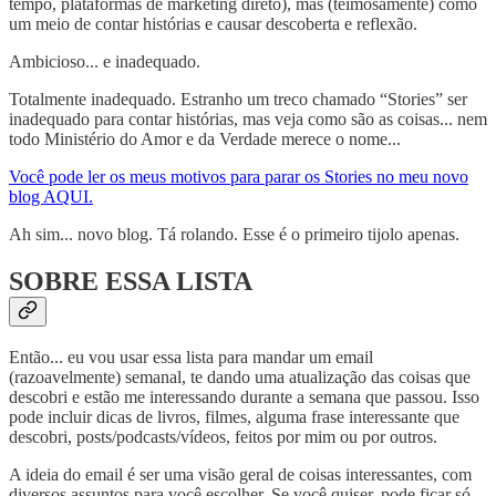
tempo, plataformas de marketing direto), mas (teimosamente) como
um meio de contar histórias e causar descoberta e reflexão.
Ambicioso... e inadequado.
Totalmente inadequado. Estranho um treco chamado “Stories” ser
inadequado para contar histórias, mas veja como são as coisas... nem
todo Ministério do Amor e da Verdade merece o nome...
Você pode ler os meus motivos para parar os Stories no meu novo
blog AQUI.
Ah sim... novo blog. Tá rolando. Esse é o primeiro tijolo apenas.
SOBRE ESSA LISTA
Então... eu vou usar essa lista para mandar um email
(razoavelmente) semanal, te dando uma atualização das coisas que
descobri e estão me interessando durante a semana que passou. Isso
pode incluir dicas de livros, filmes, alguma frase interessante que
descobri, posts/podcasts/vídeos, feitos por mim ou por outros.
A ideia do email é ser uma visão geral de coisas interessantes, com
diversos assuntos para você escolher. Se você quiser, pode ficar só