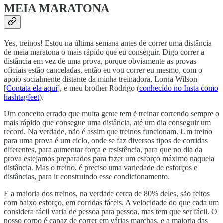
MEIA MARATONA
Yes, treinos! Estou na última semana antes de correr uma distância
de meia maratona o mais rápido que eu conseguir. Digo correr a
distância em vez de uma prova, porque obviamente as provas
oficiais estão canceladas, então eu vou correr eu mesmo, com o
apoio socialmente distante da minha treinadora, Lorna Wilson
[
Contata ela aqui
], e meu brother Rodrigo (
conhecido no Insta como
hashtagfeet
).
Um conceito errado que muita gente tem é treinar correndo sempre o
mais rápido que consegue uma distância, até um dia conseguir um
record. Na verdade, não é assim que treinos funcionam. Um treino
para uma prova é um ciclo, onde se faz diversos tipos de corridas
diferentes, para aumentar força e resistência, para que no dia da
prova estejamos preparados para fazer um esforço máximo naquela
distância. Mas o treino, é preciso uma variedade de esforços e
distâncias, para ir construindo esse condicionamento.
E a maioria dos treinos, na verdade cerca de 80% deles, são feitos
com baixo esforço, em corridas fáceis. A velocidade do que cada um
considera fácil varia de pessoa para pessoa, mas tem que ser fácil. O
nosso corpo é capaz de correr em várias marchas, e a maioria das