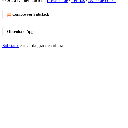
© 2026 Daniel Duclos
·
Privacidade
∙
Termos
∙
Aviso de coleta
Comece seu Substack
Obtenha o App
Substack
é o lar da grande cultura