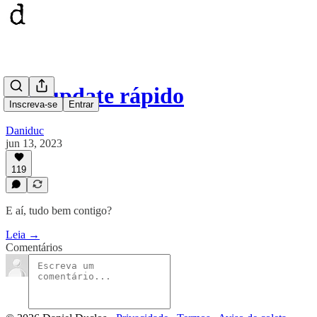
Um update rápido
Inscreva-se
Entrar
Daniduc
jun 13, 2023
119
E aí, tudo bem contigo?
Leia →
Comentários