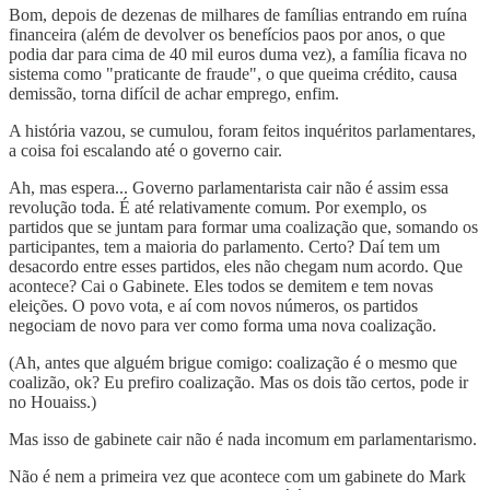
Bom, depois de dezenas de milhares de famílias entrando em ruína
financeira (além de devolver os benefícios paos por anos, o que
podia dar para cima de 40 mil euros duma vez), a família ficava no
sistema como "praticante de fraude", o que queima crédito, causa
demissão, torna difícil de achar emprego, enfim.
A história vazou, se cumulou, foram feitos inquéritos parlamentares,
a coisa foi escalando até o governo cair.
Ah, mas espera... Governo parlamentarista cair não é assim essa
revolução toda. É até relativamente comum. Por exemplo, os
partidos que se juntam para formar uma coalização que, somando os
participantes, tem a maioria do parlamento. Certo? Daí tem um
desacordo entre esses partidos, eles não chegam num acordo. Que
acontece? Cai o Gabinete. Eles todos se demitem e tem novas
eleições. O povo vota, e aí com novos números, os partidos
negociam de novo para ver como forma uma nova coalização.
(Ah, antes que alguém brigue comigo: coalização é o mesmo que
coalizão, ok? Eu prefiro coalização. Mas os dois tão certos, pode ir
no Houaiss.)
Mas isso de gabinete cair não é nada incomum em parlamentarismo.
Não é nem a primeira vez que acontece com um gabinete do Mark