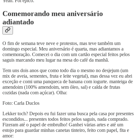
Yeah. Foi épico.
Comemorando meu aniversário
adiantado
O fim de semana teve neve e protestos, mas teve também um
domingo especial. Meu aniversário é quarta, mas adiantamos a
comemoração. Comecei o dia com um cartão especial feitos pelos
saguis marcando meu lugar na mesa do café da manhã.
Tem uns dois anos que como todo dia o mesmo no desjejum (um
mix de aveia, sementes, fruta e leite vegetal), mas dessa vez eu abri
exceção e comi uma panqueca de banana com iogurte. manteiga de
amendoim (100% amendoim, sem óleo, sal) e calda de frutas
cozidas (nada com açúcar). Olha:
Foto: Carla Duclos
Lekker toch? Depois eu fui fazer uma busca pela casa por presentes
escondidos... presentes todos feitos pelos saguis, nada comprado.
Fizeram até o papel de embrulho! Ganhei várias artes e até um
estojo para guardar minhas canetas tinteiro, feito com papel, fita e
amor: