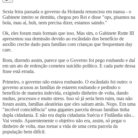
Sexta feira passada o governo da Holanda renunciou em massa - o
Gabinete inteiro se demitiu, chegou pro Rei e disse "ops, pisamos na
bola, mau aí, huh, nem precisa dizer, estamos saindo."
Ok, eles foram mais formais que isso. Mas sim, o Gabinete Rutte III
apresentou sua demissão devido ao escândalo dos benefício de
auxílio creche dado para famílias com crianças que frequentam day
care.
Bom, dizendo assim, parece que o Governo foi pego roubando e daí
em um ato de redenção cometeu suicídio político. E cada parte dessa
frase está errada.
Primeiro, o governo não estava roubando. O escândalo foi outro: o
governo acusou as famílias de estarem roubando e pedindo o
benefício de maneira indevida, exigindo dinheiro de volta, dando
multas, processos e muito stress. Isso só já seria bem ruim, mas não
foram assim, famílias aleatórias que eles saíram atrás. Nops. Em uma
"incrível coincidência" uma gigantes parcela dessas famílias tinha
dupla cidadania. E não era dupla cidadania Suécia e Finlândia não...
Vai vendo. Aparentemente o objetivo não era, assim, só pegar o
dinheiro de volta, mas tornar a vida de uma certa parcela da
população bem difícil.