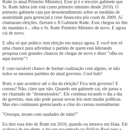
Rutte (o atual Primeiro Ministro). Esse já é o terceiro gabinete que
Sr. Rutte lidera (ele está como primeiro ministro desde 2010). O
primeiro gabinete caiu por desentendimento sobre as medidas de
austeridade para gerencial a crise financeira pós crash de 2009. Aí
chamaram eleições, fizeram o II Gabinete Rutte. Esse chegou no fim
do mandato e... olha o Sr. Rutte Primeiro Ministro de novo. E agora
cai de novo.
E olha só que prático: tem eleição em março agora. E você tem só
uma chance para adivinhar o partido de quem está liderando
pesquisa com grandes chances de chegar de novo e dizer "olha eu
aqui traveiz"?
E com razoável chance de formar coalização com alguns, se não
todos os mesmos partidos do atual governo. Cool huh?
Bom, e que acontece até o dia da eleição? Fica sem governo? E
corona? Não, claro que não. Quando um gabinete cai, ele passa a
ser chamado de "demissionário". Ele continua tocando o dia a dia
do governo, mas não pode passar novas leis nem mudar políticas.
Mas eles continuam gerenciando a crise do corona normalmente.
"Oooopa, tavam com saudades de mim?"
Eu tirei essa foto de Rutte em 2010, quando eu morava em Haia. Ele
acabava de ser eleito, e fui ver sua entrada no Palácio Real para a