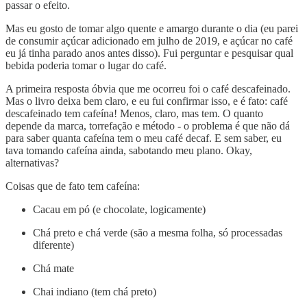
passar o efeito.
Mas eu gosto de tomar algo quente e amargo durante o dia (eu parei
de consumir açúcar adicionado em julho de 2019, e açúcar no café
eu já tinha parado anos antes disso). Fui perguntar e pesquisar qual
bebida poderia tomar o lugar do café.
A primeira resposta óbvia que me ocorreu foi o café descafeinado.
Mas o livro deixa bem claro, e eu fui confirmar isso, e é fato: café
descafeinado tem cafeína! Menos, claro, mas tem. O quanto
depende da marca, torrefação e método - o problema é que não dá
para saber quanta cafeína tem o meu café decaf. E sem saber, eu
tava tomando cafeína ainda, sabotando meu plano. Okay,
alternativas?
Coisas que de fato tem cafeína:
Cacau em pó (e chocolate, logicamente)
Chá preto e chá verde (são a mesma folha, só processadas
diferente)
Chá mate
Chai indiano (tem chá preto)