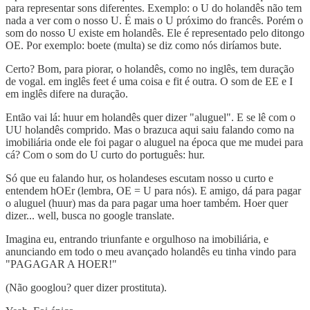
para representar sons diferentes. Exemplo: o U do holandês não tem
nada a ver com o nosso U. É mais o U próximo do francês. Porém o
som do nosso U existe em holandês. Ele é representado pelo ditongo
OE. Por exemplo: boete (multa) se diz como nós diríamos bute.
Certo? Bom, para piorar, o holandês, como no inglês, tem duração
de vogal. em inglês feet é uma coisa e fit é outra. O som de EE e I
em inglês difere na duração.
Então vai lá: huur em holandês quer dizer "aluguel". E se lê com o
UU holandês comprido. Mas o brazuca aqui saiu falando como na
imobiliária onde ele foi pagar o aluguel na época que me mudei para
cá? Com o som do U curto do português: hur.
Só que eu falando hur, os holandeses escutam nosso u curto e
entendem hOEr (lembra, OE = U para nós). E amigo, dá para pagar
o aluguel (huur) mas da para pagar uma hoer também. Hoer quer
dizer... well, busca no google translate.
Imagina eu, entrando triunfante e orgulhoso na imobiliária, e
anunciando em todo o meu avançado holandês eu tinha vindo para
"PAGAGAR A HOER!"
(Não googlou? quer dizer prostituta).