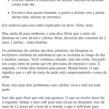
coisas todo dia.
Escureci meu quarto bastante, e passei a dormir com a janela
aberta (sim, mesmo no inverno).
(Os motivos para isso estão explicados no livro. Sério, leia).
Mas ainda dá para melhorar, e uma dica óbvia que o autor dá:
diminua ou corte álcool e cafeína. Bom, álcool já não consumo há 2
anos. Cafeína... outra história.
Os problemas da cafeína são dois: primeiro, ela bloqueia os
receptores cerebrais da subst6ancia que se acumula ao longo do dia
e sinaliza cansaço. Você continua cansado, mas não sente, forçando
seu corpo além do ponto que ele precisaria de repouso e sono. E
segundo, o efeito dela demora para passar. Muitas horas. O que
significa que o café do meio da tarde está comprometendo o sono da
noite.
Bom, tem mais dois problemas com cafeína: vicia e está em toda
parte.
Isso não quer dizer que não seja gostoso. O que eu resolvi fazer foi
o seguinte: limitar o meu café para uma xícara no desjejum. Isso dá
mais de 12 horas até a hora de ir dormir, o que é suficiente para