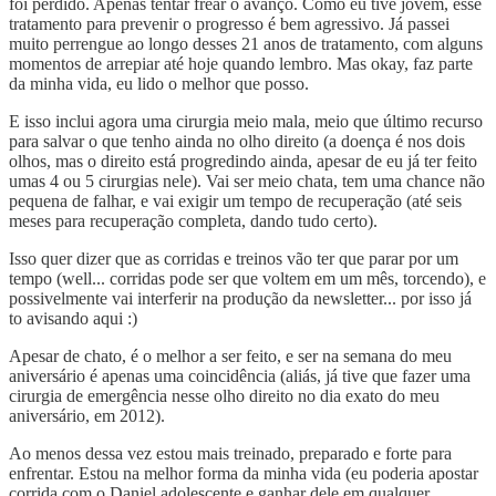
foi perdido. Apenas tentar frear o avanço. Como eu tive jovem, esse
tratamento para prevenir o progresso é bem agressivo. Já passei
muito perrengue ao longo desses 21 anos de tratamento, com alguns
momentos de arrepiar até hoje quando lembro. Mas okay, faz parte
da minha vida, eu lido o melhor que posso.
E isso inclui agora uma cirurgia meio mala, meio que último recurso
para salvar o que tenho ainda no olho direito (a doença é nos dois
olhos, mas o direito está progredindo ainda, apesar de eu já ter feito
umas 4 ou 5 cirurgias nele). Vai ser meio chata, tem uma chance não
pequena de falhar, e vai exigir um tempo de recuperação (até seis
meses para recuperação completa, dando tudo certo).
Isso quer dizer que as corridas e treinos vão ter que parar por um
tempo (well... corridas pode ser que voltem em um mês, torcendo), e
possivelmente vai interferir na produção da newsletter... por isso já
to avisando aqui :)
Apesar de chato, é o melhor a ser feito, e ser na semana do meu
aniversário é apenas uma coincidência (aliás, já tive que fazer uma
cirurgia de emergência nesse olho direito no dia exato do meu
aniversário, em 2012).
Ao menos dessa vez estou mais treinado, preparado e forte para
enfrentar. Estou na melhor forma da minha vida (eu poderia apostar
corrida com o Daniel adolescente e ganhar dele em qualquer