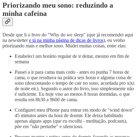
Priorizando meu sono: reduzindo a
minha cafeína
Desde que li o livro do "Why do we sleep" (que já recomendei aqui
na newsletter
e tá na minha página de dicas de livros
), eu venho
priorizando mais e melhor sono. Mudei muitas coisas, entre elas:
Estabeleci um horário regular de ir deitar, mesmo em fim de
semana
Passei a ir para cama mais cedo - antes eu punha 7 horas de
cama, o que resultava na prática seis horas e alguma coisa de
sono (descontando o tempo de cair no sono, acordada pro xixi
de noite etc). Segundo o autor do livro, isso simplesmente não
é suficiente. Eu hoje viso ao menos 8 horas dormidas, o que
resulta em 8h30 a 9h00 de cama.
Configurei meu iPhone para entrar em modo de "wind down"
45 minutos antes da hora de dormir. Ele deixa habilitado
apenas alguns apps (que eu escolhi - meditação, podcasts),
põe em "não perturbe" e silencioso.
Procuro manter a rotina antes de dormir, fazendo as mesmas