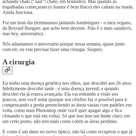
achando chato ("saai"! chato, em holandês). Mas quando as
trapalhadas começaram (o humor é bem físico) eles caíram na risada.
Ainda funciona.
Foi um bom dia (terminamos jantando hambúrguer - o meu vegano,
da Beyond Burguer, que acho bem decente. Não é o mais saudável,
mas hey, aniversário).
Nós adiantamos o aniversário porque nessa semana, quase junto
com ele, eu vou precisar fazer uma cirurgia. Suspiro.
A cirurgia
Eu tenho uma doença genética nos olhos, que descobri aos 26 anos.
Infelizmente descobri tarde - é uma doença juvenil, e quando
descobri ela já estava avançada. Ela vai retirando a visão aos
poucos, sem você notar (porque seu cérebro faz o possível para ir
compensando a perda preenchendo as áreas vazias com padrões em
volta, como num Photoshop onde você quer apagar algo e fica
clonando o que está em volta). Só que isso tem um limite claro: em
um certo ponto, não tem mais como cobrir as áreas perdidas.
E como é um dano no nervo óptico, não há como recuperar o que já