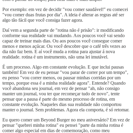
Por exemplo: em vez de decidir "vou comer saudável!" eu comecei
"vou comer duas frutas por dia". A ideia é alterar as regras até ser
algo tão fácil que você consiga fazer agora.
Daí vem a segunda parte de "rotina não é prisão": ir modificando
conforme sua realidade vai mudando. Aos poucos você vai sendo
capaz de treinar mais dias. Ou aos poucos você consegue comer
menos e menos açúcar. Ou você descobre que o café três vezes ao
dia não faz bem. E aí você muda a rotina para ajustar á nova
realidade. rotina é um instrumento, não uma lei imutável.
É um processo. Algo em constante evolução. E que inclui pausas
também! Em vez de eu pensar "vou parar de correr por um tempo",
eu penso "vou correr menos, ou pausar minhas corridas por um
tempo, porque essa é a minha realidade agora". Entende? Quando
você abandona seu journal, em vez de pensar "ah, não consigo
manter um journal, vou ter que recomeçar tudo de novo", tente
pensar que a pausa é parte do mesmo processo de rotina, em
constante evolução. Naqueles dias sua realidade não comportou
manter o journal. Sem problemas. Agora ela comporta, é só retomar.
Eu quero comer um Beyond Burger no meu aniversário? Em vez de
pensar "quebrei minha rotina" eu pensei "parte da minha rotina é
comer algo especial em dias de comemoração, como meu