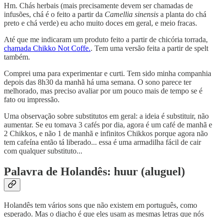
Hm. Chás herbais (mais precisamente devem ser chamadas de
infusões, chá é o feito a partir da
Camellia sinensis
a planta do chá
preto e chá verde) eu acho muito doces em geral, e meio fracas.
Até que me indicaram um produto feito a partir de chicória torrada,
chamada Chikko Not Coffe.
. Tem uma versão feita a partir de spelt
também.
Comprei uma para experimentar e curti. Tem sido minha companhia
depois das 8h30 da manhã há uma semana. O sono parece ter
melhorado, mas preciso avaliar por um pouco mais de tempo se é
fato ou impressão.
Uma observação sobre substitutos em geral: a ideia é substituir, não
aumentar. Se eu tomava 3 cafés por dia, agora é um café de manhã e
2 Chikkos, e não 1 de manhã e infinitos Chikkos porque agora não
tem cafeína então tá liberado... essa é uma armadilha fácil de cair
com qualquer substituto...
Palavra de Holandês: huur (aluguel)
Holandês tem vários sons que não existem em português, como
esperado. Mas o diacho é que eles usam as mesmas letras que nós