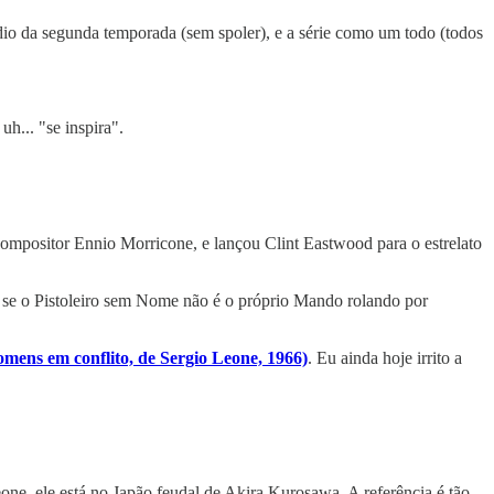
dio da segunda temporada (sem spoler), e a série como um todo (todos
h... "se inspira".
o compositor Ennio Morricone, e lançou Clint Eastwood para o estrelato
 se o Pistoleiro sem Nome não é o próprio Mando rolando por
 homens em conflito, de Sergio Leone, 1966)
. Eu ainda hoje irrito a
e, ele está no Japão feudal de Akira Kurosawa. A referência é tão