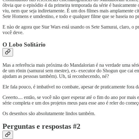
óbvia que o episódio 4 da primeira temporada da série é basicamente
viu, nem que seja indiretamente. É um dos filmes mais amplamente ci
Sete Homens e umdestino, e todo e qualquer filme que se baseia no p
E nào de agora que Star Wars está usando os Sete Samurai, claro, o 
você deve.
O Lobo Solitário
Mas a referência mais próxima do Mandalorian é na verdade uma séri
de um rōnin (samurai sem mestre), ex- executor do Shogun que cai e
ajudam as pessoas também). Uh, tá reconhecendo, né?
Ele fala pouco, é imbatível no combate, apesar de praticamente fora da
Ceeerto.... então, se você não quer esperar até o fim do ano por mais
série completa e um dos projetos meus para esse ano é reler do começ
Os desenhos são absolutamente lindos também.
Perguntas e respostas #2