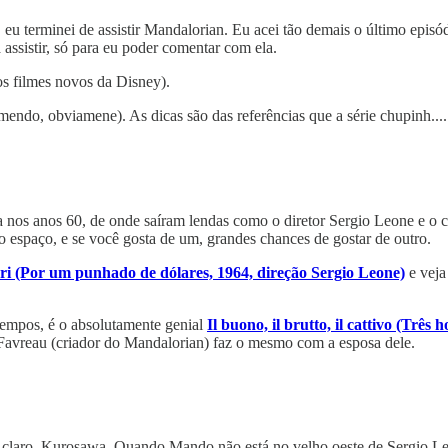
u terminei de assistir Mandalorian. Eu acei tão demais o último episó
assistir, só para eu poder comentar com ela.
os filmes novos da Disney).
endo, obviamene). As dicas são das referências que a série chupinh.... u
talia nos anos 60, de onde saíram lendas como o diretor Sergio Leone e 
 espaço, e se você gosta de um, grandes chances de gostar de outro.
ri (Por um punhado de dólares, 1964, direção Sergio Leone)
e veja
tempos, é o absolutamente genial
Il buono, il brutto, il cattivo (Três
n Favreau (criador do Mandalorian) faz o mesmo com a esposa dele.
 claro, Kurosawa. Quando Mando não está no velho oeste de Sergio Leon