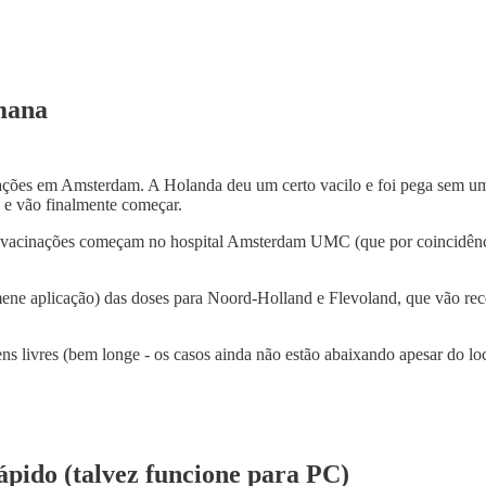
mana
ões em Amsterdam. A Holanda deu um certo vacilo e foi pega sem um p
 e vão finalmente começar.
 e as vacinações começam no hospital Amsterdam UMC (que por coincidên
mene aplicação) das doses para Noord-Holland e Flevoland, que vão rec
ens livres (bem longe - os casos ainda não estão abaixando apesar do 
ápido (talvez funcione para PC)