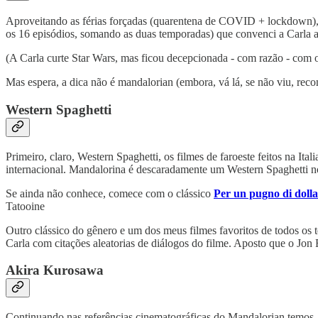
Aproveitando as férias forçadas (quarentena de COVID + lockdown), e
os 16 episódios, somando as duas temporadas) que convenci a Carla a 
(A Carla curte Star Wars, mas ficou decepcionada - com razão - com 
Mas espera, a dica não é mandalorian (embora, vá lá, se não viu, recom
Western Spaghetti
Primeiro, claro, Western Spaghetti, os filmes de faroeste feitos na I
internacional. Mandalorina é descaradamente um Western Spaghetti no
Se ainda não conhece, comece com o clássico
Per un pugno di dolla
Tatooine
Outro clássico do gênero e um dos meus filmes favoritos de todos os 
Carla com citações aleatorias de diálogos do filme. Aposto que o Jo
Akira Kurosawa
Continuando nas referências cinematográficas do Mandalorian temos,