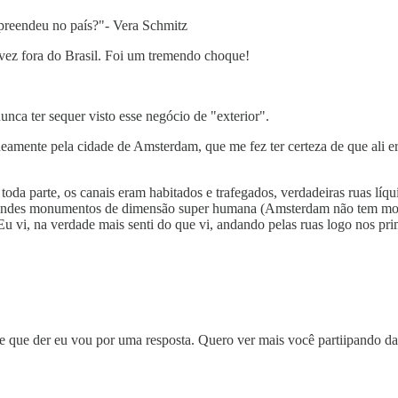
preendeu no país?"- Vera Schmitz
vez fora do Brasil. Foi um tremendo choque!
nca ter sequer visto esse negócio de "exterior".
mente pela cidade de Amsterdam, que me fez ter certeza de que ali era 
toda parte, os canais eram habitados e trafegados, verdadeiras ruas líq
a grandes monumentos de dimensão super humana (Amsterdam não tem mon
u vi, na verdade mais senti do que vi, andando pelas ruas logo nos prime
que der eu vou por uma resposta. Quero ver mais você partiipando da 