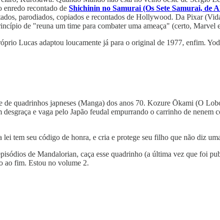
 o enredo recontado de
Shichinin no Samurai (Os Sete Samurai, de 
tados, parodiados, copiados e recontados de Hollywood. Da Pixar (Vida
rincípio de "reuna um time para combater uma ameaça" (certo, Marvel e
próprio Lucas adaptou loucamente já para o original de 1977, enfim. Y
e de quadrinhos japneses (Manga) dos anos 70. Kozure Ōkami (O Lobo 
m desgraça e vaga pelo Japão feudal empurrando o carrinho de nenem 
 lei tem seu código de honra, e cria e protege seu filho que não diz um
 episódios de Mandalorian, caça esse quadrinho (a última vez que foi p
o ao fim. Estou no volume 2.