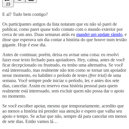
23
E aí? Tudo bem contigo?
Os participantes antigos da lista notaram que eu não só parei de
publicar, como parei quase todo contato com o mundo exterior por
cerca de um ano. Duas semanas atrás eu
mandei um update rápido
, e
disse que esperava um dia contar a história do que houve num textão
gigante. Hoje é esse dia.
Antes de continuar, porém, deixa eu avisar uma coisa: eu resolvi
fazer esse texto fechado para apoiadores. Hey, calma, antes de você
ficar decepcionado ou frustrado, eu tenho uma alternativa. Se você
está interessado, mas realmente não tem como se tornar um apoiador
nesse momento, eu habilitei o período de testes
(free trial)
de uma
semana. Você sempre pode iniciar o período, ler, e antes dos sete
dias, cancelar. Assim eu reservo essa história pessoal para quem
realmente está interessado, sem excluir quem não possa dar o apoio
no momento.
Se você escolher apoiar, mesmo que temporariamente, acredito que
ao menos a história irá prender sua atenção e espero que valha seu
apoio e tempo. Se achar que não, sempre dá para cancelar em menos
de sete dias. Então vamos lá…