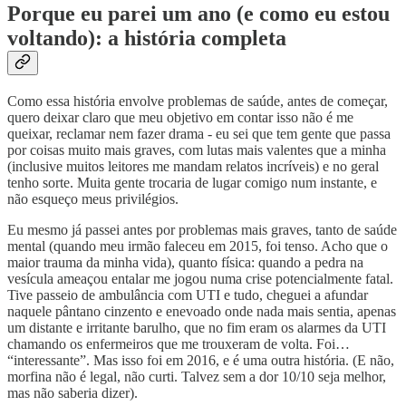
Porque eu parei um ano (e como eu estou
voltando): a história completa
Como essa história envolve problemas de saúde, antes de começar,
quero deixar claro que meu objetivo em contar isso não é me
queixar, reclamar nem fazer drama - eu sei que tem gente que passa
por coisas muito mais graves, com lutas mais valentes que a minha
(inclusive muitos leitores me mandam relatos incríveis) e no geral
tenho sorte. Muita gente trocaria de lugar comigo num instante, e
não esqueço meus privilégios.
Eu mesmo já passei antes por problemas mais graves, tanto de saúde
mental (quando meu irmão faleceu em 2015, foi tenso. Acho que o
maior trauma da minha vida), quanto física: quando a pedra na
vesícula ameaçou entalar me jogou numa crise potencialmente fatal.
Tive passeio de ambulância com UTI e tudo, cheguei a afundar
naquele pântano cinzento e enevoado onde nada mais sentia, apenas
um distante e irritante barulho, que no fim eram os alarmes da UTI
chamando os enfermeiros que me trouxeram de volta. Foi…
“interessante”. Mas isso foi em 2016, e é uma outra história. (E não,
morfina não é legal, não curti. Talvez sem a dor 10/10 seja melhor,
mas não saberia dizer).