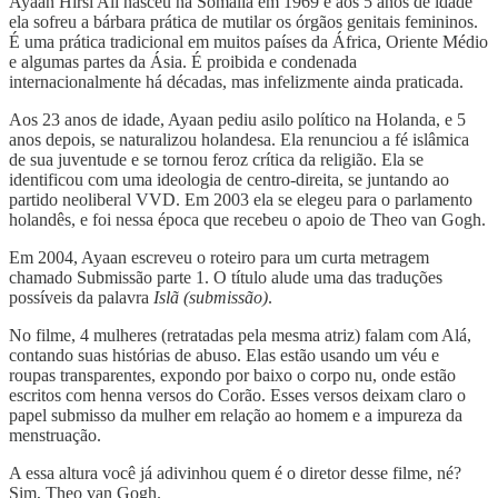
Ayaan Hirsi Ali nasceu na Somália em 1969 e aos 5 anos de idade
ela sofreu a bárbara prática de mutilar os órgãos genitais femininos.
É uma prática tradicional em muitos países da África, Oriente Médio
e algumas partes da Ásia. É proibida e condenada
internacionalmente há décadas, mas infelizmente ainda praticada.
Aos 23 anos de idade, Ayaan pediu asilo político na Holanda, e 5
anos depois, se naturalizou holandesa. Ela renunciou a fé islâmica
de sua juventude e se tornou feroz crítica da religião. Ela se
identificou com uma ideologia de centro-direita, se juntando ao
partido neoliberal VVD. Em 2003 ela se elegeu para o parlamento
holandês, e foi nessa época que recebeu o apoio de Theo van Gogh.
Em 2004, Ayaan escreveu o roteiro para um curta metragem
chamado Submissão parte 1. O título alude uma das traduções
possíveis da palavra
Islã (submissão)
.
No filme, 4 mulheres (retratadas pela mesma atriz) falam com Alá,
contando suas histórias de abuso. Elas estão usando um véu e
roupas transparentes, expondo por baixo o corpo nu, onde estão
escritos com henna versos do Corão. Esses versos deixam claro o
papel submisso da mulher em relação ao homem e a impureza da
menstruação.
A essa altura você já adivinhou quem é o diretor desse filme, né?
Sim, Theo van Gogh.