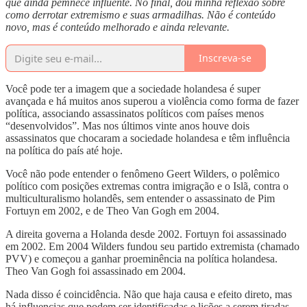
que ainda pemnece influente. No final, dou minha reflexão sobre
como derrotar extremismo e suas armadilhas. Não é conteúdo
novo, mas é conteúdo melhorado e ainda relevante.
Inscreva-se
Você pode ter a imagem que a sociedade holandesa é super
avançada e há muitos anos superou a violência como forma de fazer
política, associando assassinatos políticos com países menos
“desenvolvidos”. Mas nos últimos vinte anos houve dois
assassinatos que chocaram a sociedade holandesa e têm influência
na política do país até hoje.
Você não pode entender o fenômeno Geert Wilders, o polêmico
político com posições extremas contra imigração e o Islã, contra o
multiculturalismo holandês, sem entender o assassinato de Pim
Fortuyn em 2002, e de Theo Van Gogh em 2004.
A direita governa a Holanda desde 2002. Fortuyn foi assassinado
em 2002. Em 2004 Wilders fundou seu partido extremista (chamado
PVV) e começou a ganhar proeminência na política holandesa.
Theo Van Gogh foi assassinado em 2004.
Nada disso é coincidência. Não que haja causa e efeito direto, mas
há influencias que podem ser identificadas,e lições a serem tiradas.