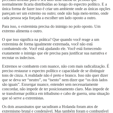
normalmente ficaria distribuídas ao longo do espectro político. E a
única forma de fazer isso é criar um ambiente onde as únicas opções
pareçam ser um extremo ou outro; onde não haja meio-termo, onde
cada pessoa seja forçada a escolher um lado oposto a outro.
Para isso, o extremista precisa do inimigo no polo oposto. Um
extremo alimenta o outro.
O que isso significa na prática? Que quando você reage a um
extremista de forma igualmente extremada, você não está
combatendo ele. Você está ajudando ele. Você está fornecendo
exatamente o inimigo que ele precisa para justificar sua narrativa e
recrutar os indecisos.
Extremos se combatem com nuance, não com mais radicalização. É
preciso restaurar o espectro político e capacidade de se distinguir
tons de cinza. A realidade não é preto e branco. Isso não quer dizer
que se deva ser “neutro”, ou “isento” nem dizer que “os dois lados
são iguais”. Enxergar nuance, entender sem necessariamente
concordar, não impede de ter posicionamento claro. Mas impede de
se transformar política em tribalismo e cabo de guerra, uma situação
que só serve a extremistas.
Os dois assassinatos que sacudiram a Holanda foram atos de
extremismo brutal e condenável. Mas também foram o combustível