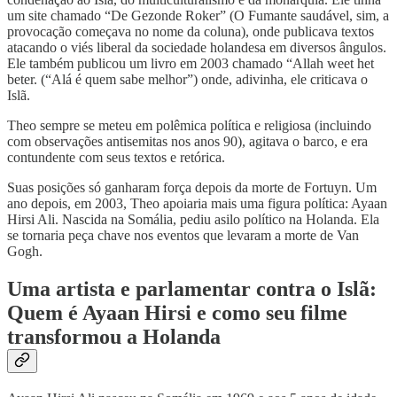
um site chamado “De Gezonde Roker” (O Fumante saudável, sim, a
provocação começava no nome da coluna), onde publicava textos
atacando o viés liberal da sociedade holandesa em diversos ângulos.
Ele também publicou um livro em 2003 chamado “Allah weet het
beter. (“Alá é quem sabe melhor”) onde, adivinha, ele criticava o
Islã.
Theo sempre se meteu em polêmica política e religiosa (incluindo
com observações antisemitas nos anos 90), agitava o barco, e era
contundente com seus textos e retórica.
Suas posições só ganharam força depois da morte de Fortuyn. Um
ano depois, em 2003, Theo apoiaria mais uma figura política: Ayaan
Hirsi Ali. Nascida na Somália, pediu asilo político na Holanda. Ela
se tornaria peça chave nos eventos que levaram a morte de Van
Gogh.
Uma artista e parlamentar contra o Islã:
Quem é Ayaan Hirsi e como seu filme
transformou a Holanda