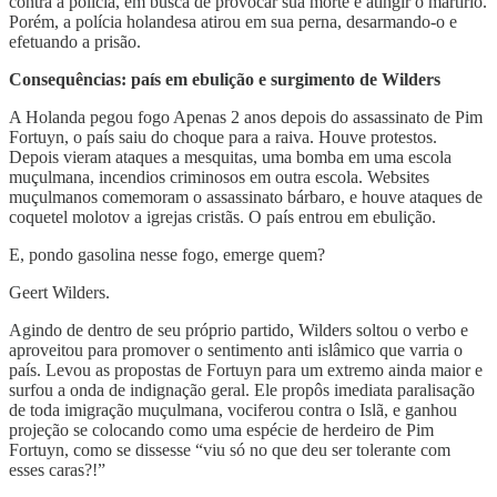
contra a policia, em busca de provocar sua morte e atingir o martírio.
Porém, a polícia holandesa atirou em sua perna, desarmando-o e
efetuando a prisão.
Consequências: país em ebulição e surgimento de Wilders
A Holanda pegou fogo Apenas 2 anos depois do assassinato de Pim
Fortuyn, o país saiu do choque para a raiva. Houve protestos.
Depois vieram ataques a mesquitas, uma bomba em uma escola
muçulmana, incendios criminosos em outra escola. Websites
muçulmanos comemoram o assassinato bárbaro, e houve ataques de
coquetel molotov a igrejas cristãs. O país entrou em ebulição.
E, pondo gasolina nesse fogo, emerge quem?
Geert Wilders.
Agindo de dentro de seu próprio partido, Wilders soltou o verbo e
aproveitou para promover o sentimento anti islâmico que varria o
país. Levou as propostas de Fortuyn para um extremo ainda maior e
surfou a onda de indignação geral. Ele propôs imediata paralisação
de toda imigração muçulmana, vociferou contra o Islã, e ganhou
projeção se colocando como uma espécie de herdeiro de Pim
Fortuyn, como se dissesse “viu só no que deu ser tolerante com
esses caras?!”