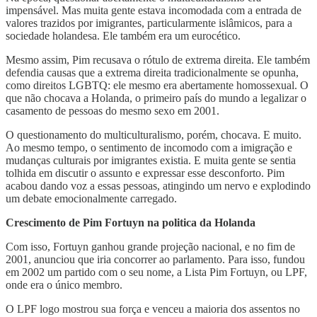
impensável. Mas muita gente estava incomodada com a entrada de
valores trazidos por imigrantes, particularmente islâmicos, para a
sociedade holandesa. Ele também era um eurocético.
Mesmo assim, Pim recusava o rótulo de extrema direita. Ele também
defendia causas que a extrema direita tradicionalmente se opunha,
como direitos LGBTQ: ele mesmo era abertamente homossexual. O
que não chocava a Holanda, o primeiro país do mundo a legalizar o
casamento de pessoas do mesmo sexo em 2001.
O questionamento do multiculturalismo, porém, chocava. E muito.
Ao mesmo tempo, o sentimento de incomodo com a imigração e
mudanças culturais por imigrantes existia. E muita gente se sentia
tolhida em discutir o assunto e expressar esse desconforto. Pim
acabou dando voz a essas pessoas, atingindo um nervo e explodindo
um debate emocionalmente carregado.
Crescimento de Pim Fortuyn na politica da Holanda
Com isso, Fortuyn ganhou grande projeção nacional, e no fim de
2001, anunciou que iria concorrer ao parlamento. Para isso, fundou
em 2002 um partido com o seu nome, a Lista Pim Fortuyn, ou LPF,
onde era o único membro.
O LPF logo mostrou sua força e venceu a maioria dos assentos no