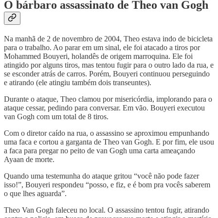
O bárbaro assassinato de Theo van Gogh
Na manhã de 2 de novembro de 2004, Theo estava indo de bicicleta
para o trabalho. Ao parar em um sinal, ele foi atacado a tiros por
Mohammed Bouyeri, holandês de origem marroquina. Ele foi
atingido por alguns tiros, mas tentou fugir para o outro lado da rua, e
se esconder atrás de carros. Porém, Bouyeri continuou perseguindo
e atirando (ele atingiu também dois transeuntes).
Durante o ataque, Theo clamou por misericórdia, implorando para o
ataque cessar, pedindo para conversar. Em vão. Bouyeri executou
van Gogh com um total de 8 tiros.
Com o diretor caído na rua, o assassino se aproximou empunhando
uma faca e cortou a garganta de Theo van Gogh. E por fim, ele usou
a faca para pregar no peito de van Gogh uma carta ameaçando
Ayaan de morte.
Quando uma testemunha do ataque gritou “você não pode fazer
isso!”, Bouyeri respondeu “posso, e fiz, e é bom pra vocês saberem
o que lhes aguarda”.
Theo Van Gogh faleceu no local. O assassino tentou fugir, atirando