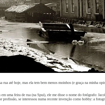
ssa rua até hoje, mas ela tem bem menos moinhos (e graça na minha opin
 uma feira de rua (na Spui), ele me disse o nome do fotógrafo: Jacob
 por profissão, se interessou numa recente invenção como hobby: a fot