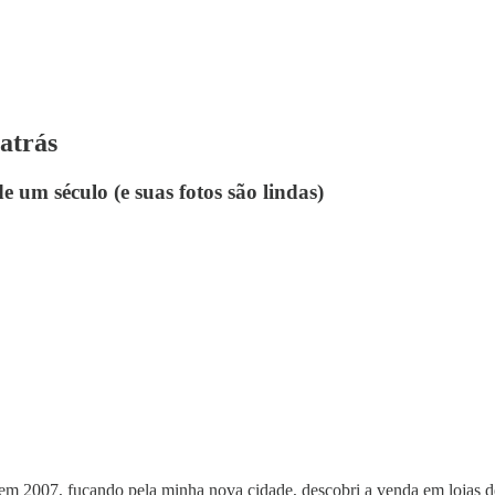
atrás
um século (e suas fotos são lindas)
m 2007, fuçando pela minha nova cidade, descobri a venda em lojas de