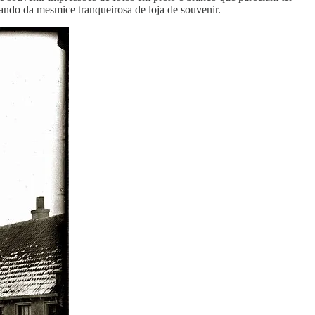
oando da mesmice tranqueirosa de loja de souvenir.