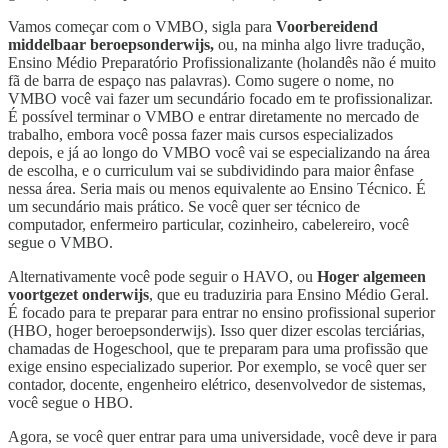
Vamos começar com o VMBO, sigla para
Voorbereidend
middelbaar beroepsonderwijs,
ou, na minha algo livre tradução,
Ensino Médio Preparatório Profissionalizante (holandês não é muito
fã de barra de espaço nas palavras). Como sugere o nome, no
VMBO você vai fazer um secundário focado em te profissionalizar.
É possível terminar o VMBO e entrar diretamente no mercado de
trabalho, embora você possa fazer mais cursos especializados
depois, e já ao longo do VMBO você vai se especializando na área
de escolha, e o curriculum vai se subdividindo para maior ênfase
nessa área. Seria mais ou menos equivalente ao Ensino Técnico. É
um secundário mais prático. Se você quer ser técnico de
computador, enfermeiro particular, cozinheiro, cabelereiro, você
segue o VMBO.
Alternativamente você pode seguir o HAVO, ou
Hoger algemeen
voortgezet onderwijs
, que eu traduziria para Ensino Médio Geral.
É focado para te preparar para entrar no ensino profissional superior
(HBO, hoger beroepsonderwijs). Isso quer dizer escolas terciárias,
chamadas de Hogeschool, que te preparam para uma profissão que
exige ensino especializado superior. Por exemplo, se você quer ser
contador, docente, engenheiro elétrico, desenvolvedor de sistemas,
você segue o HBO.
Agora, se você quer entrar para uma universidade, você deve ir para