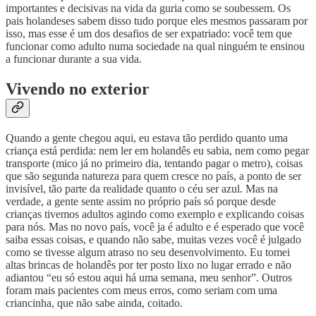
importantes e decisivas na vida da guria como se soubessem. Os
pais holandeses sabem disso tudo porque eles mesmos passaram por
isso, mas esse é um dos desafios de ser expatriado: você tem que
funcionar como adulto numa sociedade na qual ninguém te ensinou
a funcionar durante a sua vida.
Vivendo no exterior
Quando a gente chegou aqui, eu estava tão perdido quanto uma
criança está perdida: nem ler em holandês eu sabia, nem como pegar
transporte (mico já no primeiro dia, tentando pagar o metro), coisas
que são segunda natureza para quem cresce no país, a ponto de ser
invisível, tão parte da realidade quanto o céu ser azul. Mas na
verdade, a gente sente assim no próprio país só porque desde
crianças tivemos adultos agindo como exemplo e explicando coisas
para nós. Mas no novo país, você ja é adulto e é esperado que você
saiba essas coisas, e quando não sabe, muitas vezes você é julgado
como se tivesse algum atraso no seu desenvolvimento. Eu tomei
altas brincas de holandês por ter posto lixo no lugar errado e não
adiantou “eu só estou aqui há uma semana, meu senhor”. Outros
foram mais pacientes com meus erros, como seriam com uma
criancinha, que não sabe ainda, coitado.