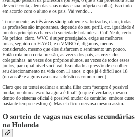
avaliação pessoal da professora (ou seja, o que a sua professora acha
de você conta, além das suas notas e sua própria escolha), isso tudo
em acordo com o aluno e os pais. Vai vendo…
Teoricamente, as três áreas são igualmente valorizadas, claro, todas
as profissões são importantes, depende do seu perfil, etc, igualdade é
um dos princípios chaves da sociedade holandesa. Cof. Yeah, certo.
Na prática, claro, WVO é super prestigiado, exige as melhores
notas, seguido do HAVO, e o VMBO é, digamos, menos
considerado, mesmo que eles disfarcem o sentimento um pouco.
Então rola uma certa pressão, as vezes dos pais, as vezes dos
coleguinhas, as vezes dos próprios alunos, as vezes de todos esses
juntos, para qual nível você vai. Isso aliado a pressão de escolher
seu direcionamento na vida com 11 anos, o que já é difícil aos 18
(ou aos 49 e alguns casos mais drásticos como o meu).
Claro que eu tentei acalmar a minha filha com “sempre é possível
mudar, nenhuma escolha agora é final” (o que é verdade, mesmo
dentro do sistema oficial é possível mudar de caminho, embora custe
bastante tempo e esforço). Mas ela ficou nervosa mesmo assim.
O sorteio de vagas nas escolas secundárias
na Holanda