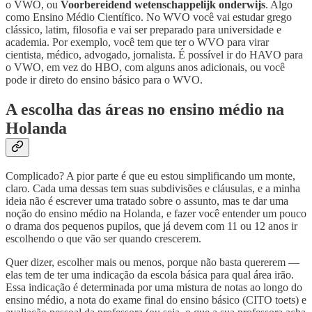
o VWO, ou
Voorbereidend wetenschappelijk onderwijs
. Algo
como Ensino Médio Científico. No WVO você vai estudar grego
clássico, latim, filosofia e vai ser preparado para universidade e
academia. Por exemplo, você tem que ter o WVO para virar
cientista, médico, advogado, jornalista. É possível ir do HAVO para
o VWO, em vez do HBO, com alguns anos adicionais, ou você
pode ir direto do ensino básico para o WVO.
A escolha das áreas no ensino médio na
Holanda
Complicado? A pior parte é que eu estou simplificando um monte,
claro. Cada uma dessas tem suas subdivisões e cláusulas, e a minha
ideia não é escrever uma tratado sobre o assunto, mas te dar uma
noção do ensino médio na Holanda, e fazer você entender um pouco
o drama dos pequenos pupilos, que já devem com 11 ou 12 anos ir
escolhendo o que vão ser quando crescerem.
Quer dizer, escolher mais ou menos, porque não basta quererem —
elas tem de ter uma indicação da escola básica para qual área irão.
Essa indicação é determinada por uma mistura de notas ao longo do
ensino médio, a nota do exame final do ensino básico (CITO toets) e