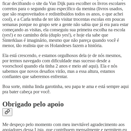
ficar decifrando o site da Van Dijk para escolher os livros escolares
corretos para o segundo grau específico da menina (livros usados,
que são reaproveitados e redistribuídos todos os anos, o que achei
cool), e a Carla tenha de ter ido visitar trocentas escolas em poucas
semanas porque no grupo sete a gente não sabia que já era para estar
começando as visitas, ela conseguiu sua primeira escolha na escola
(yes!) e no caminho dela (duplo yes!), e hoje ela sabe que
Sinterklaas é imaginário, mesmo que não pareça quando você é
menor, tão realista que os Holandeses fazem a história.
Ela está crescendo, e estamos orgulhosos dela (e de nós mesmos,
por termos navegado com dificuldade mas sucesso desde a
voorschool quando ela tinha 2 anos e meio até aqui). Ela e nós
sabemos que novos desafios virão, mas a essa altura, estamos
confiantes que saberemos enfrentar.
Boa sorte, minha linda garotinha, seu papa te ama e está sempre aqui
pra bater cabeça por você.
Obrigado pelo apoio
Me despeço pelo momento com meu inevitável agradecimento aos
apoiadores dessa Lista, que contribuem mensalmente e permitem eu