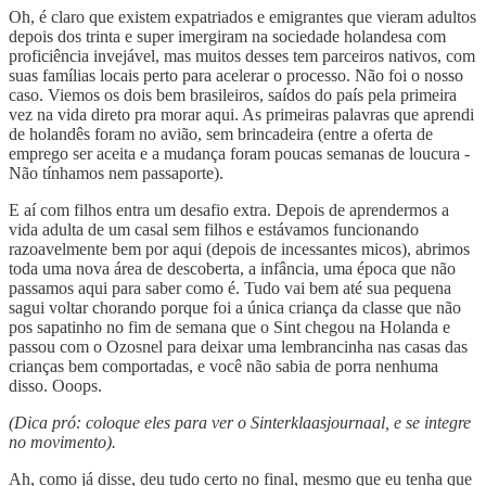
Oh, é claro que existem expatriados e emigrantes que vieram adultos
depois dos trinta e super imergiram na sociedade holandesa com
proficiência invejável, mas muitos desses tem parceiros nativos, com
suas famílias locais perto para acelerar o processo. Não foi o nosso
caso. Viemos os dois bem brasileiros, saídos do país pela primeira
vez na vida direto pra morar aqui. As primeiras palavras que aprendi
de holandês foram no avião, sem brincadeira (entre a oferta de
emprego ser aceita e a mudança foram poucas semanas de loucura -
Não tínhamos nem passaporte).
E aí com filhos entra um desafio extra. Depois de aprendermos a
vida adulta de um casal sem filhos e estávamos funcionando
razoavelmente bem por aqui (depois de incessantes micos), abrimos
toda uma nova área de descoberta, a infância, uma época que não
passamos aqui para saber como é. Tudo vai bem até sua pequena
sagui voltar chorando porque foi a única criança da classe que não
pos sapatinho no fim de semana que o Sint chegou na Holanda e
passou com o Ozosnel para deixar uma lembrancinha nas casas das
crianças bem comportadas, e você não sabia de porra nenhuma
disso. Ooops.
(Dica pró: coloque eles para ver o Sinterklaasjournaal, e se integre
no movimento).
Ah, como já disse, deu tudo certo no final, mesmo que eu tenha que