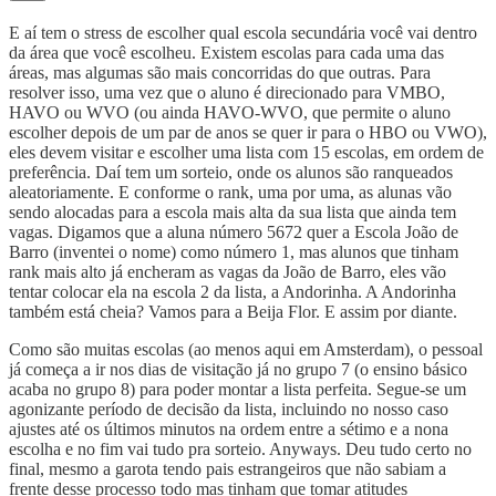
E aí tem o stress de escolher qual escola secundária você vai dentro
da área que você escolheu. Existem escolas para cada uma das
áreas, mas algumas são mais concorridas do que outras. Para
resolver isso, uma vez que o aluno é direcionado para VMBO,
HAVO ou WVO (ou ainda HAVO-WVO, que permite o aluno
escolher depois de um par de anos se quer ir para o HBO ou VWO),
eles devem visitar e escolher uma lista com 15 escolas, em ordem de
preferência. Daí tem um sorteio, onde os alunos são ranqueados
aleatoriamente. E conforme o rank, uma por uma, as alunas vão
sendo alocadas para a escola mais alta da sua lista que ainda tem
vagas. Digamos que a aluna número 5672 quer a Escola João de
Barro (inventei o nome) como número 1, mas alunos que tinham
rank mais alto já encheram as vagas da João de Barro, eles vão
tentar colocar ela na escola 2 da lista, a Andorinha. A Andorinha
também está cheia? Vamos para a Beija Flor. E assim por diante.
Como são muitas escolas (ao menos aqui em Amsterdam), o pessoal
já começa a ir nos dias de visitação já no grupo 7 (o ensino básico
acaba no grupo 8) para poder montar a lista perfeita. Segue-se um
agonizante período de decisão da lista, incluindo no nosso caso
ajustes até os últimos minutos na ordem entre a sétimo e a nona
escolha e no fim vai tudo pra sorteio. Anyways. Deu tudo certo no
final, mesmo a garota tendo pais estrangeiros que não sabiam a
frente desse processo todo mas tinham que tomar atitudes