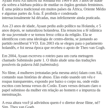
Ayaan Hirsi Ali nasceu na Somália em 1969 e aos 5 anos de idade
ela sofreu a bárbara prática de mutilar os órgãos genitais femininos.
É uma prática tradicional em muitos países da África, Oriente Médio
e algumas partes da Ásia. É proibida e condenada
internacionalmente há décadas, mas infelizmente ainda praticada.
Aos 23 anos de idade, Ayaan pediu asilo político na Holanda, e 5
anos depois, se naturalizou holandesa. Ela renunciou a fé islâmica
de sua juventude e se tornou feroz crítica da religião. Ela se
identificou com uma ideologia de centro-direita, se juntando ao
partido neoliberal VVD. Em 2003 ela se elegeu para o parlamento
holandês, e foi nessa época que recebeu o apoio de Theo van Gogh.
Em 2004, Ayaan escreveu o roteiro para um curta metragem
chamado Submissão parte 1. O título alude uma das traduções
possíveis da palavra
Islã (submissão)
.
No filme, 4 mulheres (retratadas pela mesma atriz) falam com Alá,
contando suas histórias de abuso. Elas estão usando um véu e
roupas transparentes, expondo por baixo o corpo nu, onde estão
escritos com henna versos do Corão. Esses versos deixam claro o
papel submisso da mulher em relação ao homem e a impureza da
menstruação.
A essa altura você já adivinhou quem é o diretor desse filme, né?
Sim, Theo van Gogh.