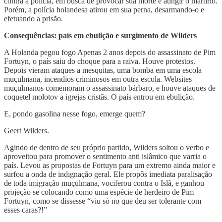
contra a policia, em busca de provocar sua morte e atingir o martírio.
Porém, a polícia holandesa atirou em sua perna, desarmando-o e
efetuando a prisão.
Consequências: país em ebulição e surgimento de Wilders
A Holanda pegou fogo Apenas 2 anos depois do assassinato de Pim
Fortuyn, o país saiu do choque para a raiva. Houve protestos.
Depois vieram ataques a mesquitas, uma bomba em uma escola
muçulmana, incendios criminosos em outra escola. Websites
muçulmanos comemoram o assassinato bárbaro, e houve ataques de
coquetel molotov a igrejas cristãs. O país entrou em ebulição.
E, pondo gasolina nesse fogo, emerge quem?
Geert Wilders.
Agindo de dentro de seu próprio partido, Wilders soltou o verbo e
aproveitou para promover o sentimento anti islâmico que varria o
país. Levou as propostas de Fortuyn para um extremo ainda maior e
surfou a onda de indignação geral. Ele propôs imediata paralisação
de toda imigração muçulmana, vociferou contra o Islã, e ganhou
projeção se colocando como uma espécie de herdeiro de Pim
Fortuyn, como se dissesse “viu só no que deu ser tolerante com
esses caras?!”