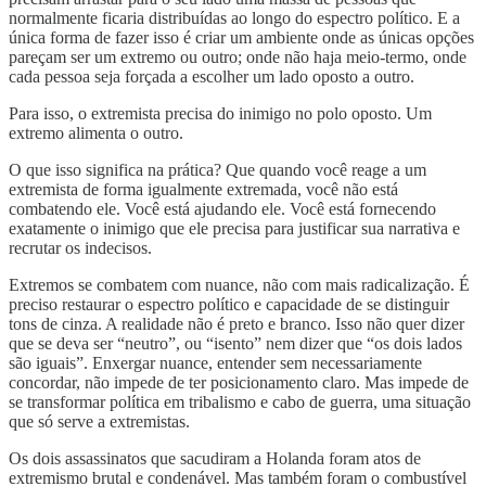
normalmente ficaria distribuídas ao longo do espectro político. E a
única forma de fazer isso é criar um ambiente onde as únicas opções
pareçam ser um extremo ou outro; onde não haja meio-termo, onde
cada pessoa seja forçada a escolher um lado oposto a outro.
Para isso, o extremista precisa do inimigo no polo oposto. Um
extremo alimenta o outro.
O que isso significa na prática? Que quando você reage a um
extremista de forma igualmente extremada, você não está
combatendo ele. Você está ajudando ele. Você está fornecendo
exatamente o inimigo que ele precisa para justificar sua narrativa e
recrutar os indecisos.
Extremos se combatem com nuance, não com mais radicalização. É
preciso restaurar o espectro político e capacidade de se distinguir
tons de cinza. A realidade não é preto e branco. Isso não quer dizer
que se deva ser “neutro”, ou “isento” nem dizer que “os dois lados
são iguais”. Enxergar nuance, entender sem necessariamente
concordar, não impede de ter posicionamento claro. Mas impede de
se transformar política em tribalismo e cabo de guerra, uma situação
que só serve a extremistas.
Os dois assassinatos que sacudiram a Holanda foram atos de
extremismo brutal e condenável. Mas também foram o combustível