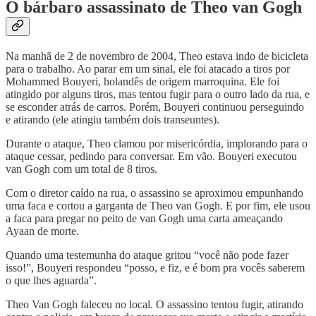
O bárbaro assassinato de Theo van Gogh
Na manhã de 2 de novembro de 2004, Theo estava indo de bicicleta
para o trabalho. Ao parar em um sinal, ele foi atacado a tiros por
Mohammed Bouyeri, holandês de origem marroquina. Ele foi
atingido por alguns tiros, mas tentou fugir para o outro lado da rua, e
se esconder atrás de carros. Porém, Bouyeri continuou perseguindo
e atirando (ele atingiu também dois transeuntes).
Durante o ataque, Theo clamou por misericórdia, implorando para o
ataque cessar, pedindo para conversar. Em vão. Bouyeri executou
van Gogh com um total de 8 tiros.
Com o diretor caído na rua, o assassino se aproximou empunhando
uma faca e cortou a garganta de Theo van Gogh. E por fim, ele usou
a faca para pregar no peito de van Gogh uma carta ameaçando
Ayaan de morte.
Quando uma testemunha do ataque gritou “você não pode fazer
isso!”, Bouyeri respondeu “posso, e fiz, e é bom pra vocês saberem
o que lhes aguarda”.
Theo Van Gogh faleceu no local. O assassino tentou fugir, atirando