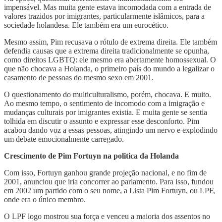
impensável. Mas muita gente estava incomodada com a entrada de
valores trazidos por imigrantes, particularmente islâmicos, para a
sociedade holandesa. Ele também era um eurocético.
Mesmo assim, Pim recusava o rótulo de extrema direita. Ele também
defendia causas que a extrema direita tradicionalmente se opunha,
como direitos LGBTQ: ele mesmo era abertamente homossexual. O
que não chocava a Holanda, o primeiro país do mundo a legalizar o
casamento de pessoas do mesmo sexo em 2001.
O questionamento do multiculturalismo, porém, chocava. E muito.
Ao mesmo tempo, o sentimento de incomodo com a imigração e
mudanças culturais por imigrantes existia. E muita gente se sentia
tolhida em discutir o assunto e expressar esse desconforto. Pim
acabou dando voz a essas pessoas, atingindo um nervo e explodindo
um debate emocionalmente carregado.
Crescimento de Pim Fortuyn na politica da Holanda
Com isso, Fortuyn ganhou grande projeção nacional, e no fim de
2001, anunciou que iria concorrer ao parlamento. Para isso, fundou
em 2002 um partido com o seu nome, a Lista Pim Fortuyn, ou LPF,
onde era o único membro.
O LPF logo mostrou sua força e venceu a maioria dos assentos no