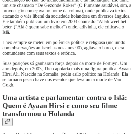
um site chamado “De Gezonde Roker” (O Fumante saudável, sim, a
provocação começava no nome da coluna), onde publicava textos
atacando o viés liberal da sociedade holandesa em diversos ângulos.
Ele também publicou um livro em 2003 chamado “Allah weet het
beter. (“Alá é quem sabe melhor”) onde, adivinha, ele criticava o
Islã.
Theo sempre se meteu em polêmica política e religiosa (incluindo
com observações antisemitas nos anos 90), agitava o barco, e era
contundente com seus textos e retórica.
Suas posições só ganharam força depois da morte de Fortuyn. Um
ano depois, em 2003, Theo apoiaria mais uma figura política: Ayaan
Hirsi Ali. Nascida na Somália, pediu asilo político na Holanda. Ela
se tornaria peça chave nos eventos que levaram a morte de Van
Gogh.
Uma artista e parlamentar contra o Islã:
Quem é Ayaan Hirsi e como seu filme
transformou a Holanda