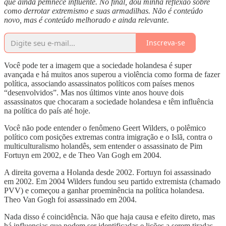
que ainda pemnece influente. No final, dou minha reflexão sobre
como derrotar extremismo e suas armadilhas. Não é conteúdo
novo, mas é conteúdo melhorado e ainda relevante.
Inscreva-se
Você pode ter a imagem que a sociedade holandesa é super
avançada e há muitos anos superou a violência como forma de fazer
política, associando assassinatos políticos com países menos
“desenvolvidos”. Mas nos últimos vinte anos houve dois
assassinatos que chocaram a sociedade holandesa e têm influência
na política do país até hoje.
Você não pode entender o fenômeno Geert Wilders, o polêmico
político com posições extremas contra imigração e o Islã, contra o
multiculturalismo holandês, sem entender o assassinato de Pim
Fortuyn em 2002, e de Theo Van Gogh em 2004.
A direita governa a Holanda desde 2002. Fortuyn foi assassinado
em 2002. Em 2004 Wilders fundou seu partido extremista (chamado
PVV) e começou a ganhar proeminência na política holandesa.
Theo Van Gogh foi assassinado em 2004.
Nada disso é coincidência. Não que haja causa e efeito direto, mas
há influencias que podem ser identificadas,e lições a serem tiradas.