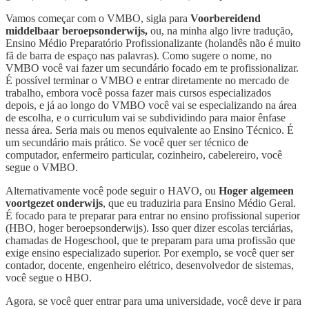
Vamos começar com o VMBO, sigla para
Voorbereidend
middelbaar beroepsonderwijs,
ou, na minha algo livre tradução,
Ensino Médio Preparatório Profissionalizante (holandês não é muito
fã de barra de espaço nas palavras). Como sugere o nome, no
VMBO você vai fazer um secundário focado em te profissionalizar.
É possível terminar o VMBO e entrar diretamente no mercado de
trabalho, embora você possa fazer mais cursos especializados
depois, e já ao longo do VMBO você vai se especializando na área
de escolha, e o curriculum vai se subdividindo para maior ênfase
nessa área. Seria mais ou menos equivalente ao Ensino Técnico. É
um secundário mais prático. Se você quer ser técnico de
computador, enfermeiro particular, cozinheiro, cabelereiro, você
segue o VMBO.
Alternativamente você pode seguir o HAVO, ou
Hoger algemeen
voortgezet onderwijs
, que eu traduziria para Ensino Médio Geral.
É focado para te preparar para entrar no ensino profissional superior
(HBO, hoger beroepsonderwijs). Isso quer dizer escolas terciárias,
chamadas de Hogeschool, que te preparam para uma profissão que
exige ensino especializado superior. Por exemplo, se você quer ser
contador, docente, engenheiro elétrico, desenvolvedor de sistemas,
você segue o HBO.
Agora, se você quer entrar para uma universidade, você deve ir para