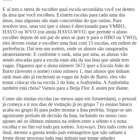
E aí tem o stress de escolher qual escola secundária você vai dentro
da área que você escolheu. Existem escolas para cada uma das
áreas, mas algumas são mais concorridas do que outras. Para
resolver isso, uma vez que o aluno é direcionado para VMBO,
HAVO ou WVO (ou ainda HAVO-WVO, que permite o aluno
escolher depois de um par de anos se quer ir para o HBO ou VWO),
eles devem visitar e escolher uma lista com 15 escolas, em ordem de
preferência. Daí tem um sorteio, onde os alunos são ranqueados
aleatoriamente. E conforme o rank, uma por uma, as alunas vão
sendo alocadas para a escola mais alta da sua lista que ainda tem
vagas. Digamos que a aluna número 5672 quer a Escola João de
Barro (inventei o nome) como número 1, mas alunos que tinham
rank mais alto já encheram as vagas da João de Barro, eles vão
tentar colocar ela na escola 2 da lista, a Andorinha. A Andorinha
também está cheia? Vamos para a Beija Flor. E assim por diante.
Como são muitas escolas (ao menos aqui em Amsterdam), o pessoal
já começa a ir nos dias de visitação já no grupo 7 (o ensino básico
acaba no grupo 8) para poder montar a lista perfeita. Segue-se um
agonizante período de decisão da lista, incluindo no nosso caso
ajustes até os últimos minutos na ordem entre a sétimo e a nona
escolha e no fim vai tudo pra sorteio. Anyways. Deu tudo certo no
final, mesmo a garota tendo pais estrangeiros que não sabiam a
frente desse processo todo mas tinham que tomar atitudes