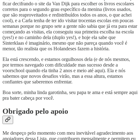
ficar decifrando o site da Van Dijk para escolher os livros escolares
corretos para o segundo grau específico da menina (livros usados,
que são reaproveitados e redistribuídos todos os anos, o que achei
cool), e a Carla tenha de ter ido visitar trocentas escolas em poucas
semanas porque no grupo sete a gente não sabia que já era para estar
começando as visitas, ela conseguiu sua primeira escolha na escola
(yes!) e no caminho dela (duplo yes!), e hoje ela sabe que
Sinterklaas é imaginário, mesmo que não pareça quando você é
menor, tão realista que os Holandeses fazem a história.
Ela está crescendo, e estamos orgulhosos dela (e de nós mesmos,
por termos navegado com dificuldade mas sucesso desde a
voorschool quando ela tinha 2 anos e meio até aqui). Ela e nós
sabemos que novos desafios virão, mas a essa altura, estamos
confiantes que saberemos enfrentar.
Boa sorte, minha linda garotinha, seu papa te ama e está sempre aqui
pra bater cabeça por você.
Obrigado pelo apoio
Me despeço pelo momento com meu inevitável agradecimento aos
apoiadores dessa Lista, que contribuem mensalmente e permitem eu