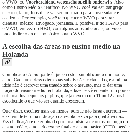
o VWO, ou
Voorbereidend wetenschappelijk onderwijs
. Algo
como Ensino Médio Científico. No WVO você vai estudar grego
clássico, latim, filosofia e vai ser preparado para universidade e
academia. Por exemplo, você tem que ter o WVO para virar
cientista, médico, advogado, jornalista. É possível ir do HAVO para
o VWO, em vez do HBO, com alguns anos adicionais, ou você
pode ir direto do ensino básico para o WVO.
A escolha das áreas no ensino médio na
Holanda
Complicado? A pior parte é que eu estou simplificando um monte,
claro. Cada uma dessas tem suas subdivisões e cláusulas, e a minha
ideia não é escrever uma tratado sobre o assunto, mas te dar uma
noção do ensino médio na Holanda, e fazer você entender um pouco
o drama dos pequenos pupilos, que já devem com 11 ou 12 anos ir
escolhendo o que vão ser quando crescerem.
Quer dizer, escolher mais ou menos, porque não basta quererem —
elas tem de ter uma indicação da escola básica para qual área irão.
Essa indicação é determinada por uma mistura de notas ao longo do
ensino médio, a nota do exame final do ensino básico (CITO toets) e