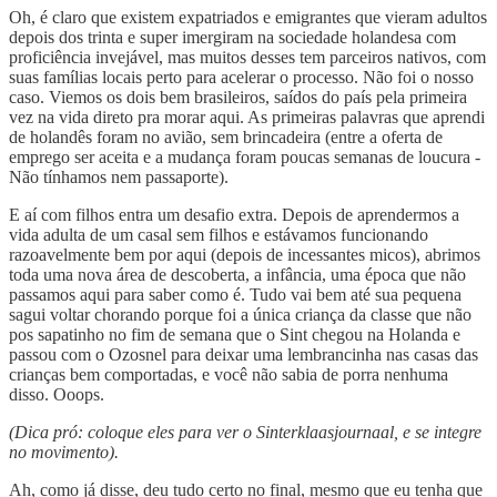
Oh, é claro que existem expatriados e emigrantes que vieram adultos
depois dos trinta e super imergiram na sociedade holandesa com
proficiência invejável, mas muitos desses tem parceiros nativos, com
suas famílias locais perto para acelerar o processo. Não foi o nosso
caso. Viemos os dois bem brasileiros, saídos do país pela primeira
vez na vida direto pra morar aqui. As primeiras palavras que aprendi
de holandês foram no avião, sem brincadeira (entre a oferta de
emprego ser aceita e a mudança foram poucas semanas de loucura -
Não tínhamos nem passaporte).
E aí com filhos entra um desafio extra. Depois de aprendermos a
vida adulta de um casal sem filhos e estávamos funcionando
razoavelmente bem por aqui (depois de incessantes micos), abrimos
toda uma nova área de descoberta, a infância, uma época que não
passamos aqui para saber como é. Tudo vai bem até sua pequena
sagui voltar chorando porque foi a única criança da classe que não
pos sapatinho no fim de semana que o Sint chegou na Holanda e
passou com o Ozosnel para deixar uma lembrancinha nas casas das
crianças bem comportadas, e você não sabia de porra nenhuma
disso. Ooops.
(Dica pró: coloque eles para ver o Sinterklaasjournaal, e se integre
no movimento).
Ah, como já disse, deu tudo certo no final, mesmo que eu tenha que