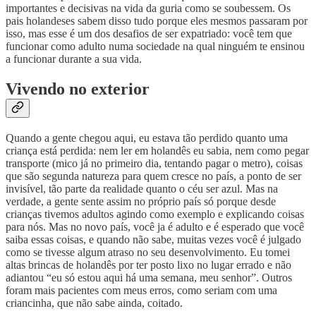
importantes e decisivas na vida da guria como se soubessem. Os
pais holandeses sabem disso tudo porque eles mesmos passaram por
isso, mas esse é um dos desafios de ser expatriado: você tem que
funcionar como adulto numa sociedade na qual ninguém te ensinou
a funcionar durante a sua vida.
Vivendo no exterior
Quando a gente chegou aqui, eu estava tão perdido quanto uma
criança está perdida: nem ler em holandês eu sabia, nem como pegar
transporte (mico já no primeiro dia, tentando pagar o metro), coisas
que são segunda natureza para quem cresce no país, a ponto de ser
invisível, tão parte da realidade quanto o céu ser azul. Mas na
verdade, a gente sente assim no próprio país só porque desde
crianças tivemos adultos agindo como exemplo e explicando coisas
para nós. Mas no novo país, você ja é adulto e é esperado que você
saiba essas coisas, e quando não sabe, muitas vezes você é julgado
como se tivesse algum atraso no seu desenvolvimento. Eu tomei
altas brincas de holandês por ter posto lixo no lugar errado e não
adiantou “eu só estou aqui há uma semana, meu senhor”. Outros
foram mais pacientes com meus erros, como seriam com uma
criancinha, que não sabe ainda, coitado.