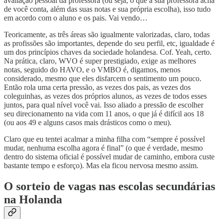
avaliação pessoal da professora (ou seja, o que a sua professora acha
de você conta, além das suas notas e sua própria escolha), isso tudo
em acordo com o aluno e os pais. Vai vendo…
Teoricamente, as três áreas são igualmente valorizadas, claro, todas
as profissões são importantes, depende do seu perfil, etc, igualdade é
um dos princípios chaves da sociedade holandesa. Cof. Yeah, certo.
Na prática, claro, WVO é super prestigiado, exige as melhores
notas, seguido do HAVO, e o VMBO é, digamos, menos
considerado, mesmo que eles disfarcem o sentimento um pouco.
Então rola uma certa pressão, as vezes dos pais, as vezes dos
coleguinhas, as vezes dos próprios alunos, as vezes de todos esses
juntos, para qual nível você vai. Isso aliado a pressão de escolher
seu direcionamento na vida com 11 anos, o que já é difícil aos 18
(ou aos 49 e alguns casos mais drásticos como o meu).
Claro que eu tentei acalmar a minha filha com “sempre é possível
mudar, nenhuma escolha agora é final” (o que é verdade, mesmo
dentro do sistema oficial é possível mudar de caminho, embora custe
bastante tempo e esforço). Mas ela ficou nervosa mesmo assim.
O sorteio de vagas nas escolas secundárias
na Holanda